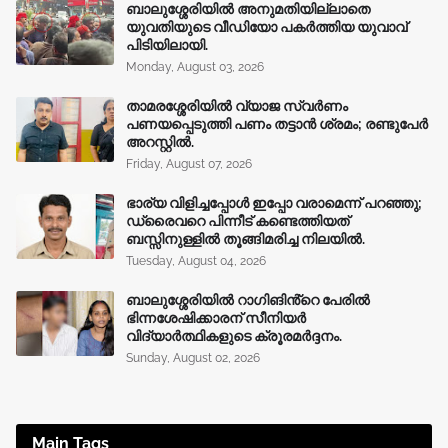
ബാലുശ്ശേരിയിൽ അനുമതിയില്ലാതെ
യുവതിയുടെ വീഡിയോ പകർത്തിയ യുവാവ്
പിടിയിലായി.
Monday, August 03, 2026
താമരശ്ശേരിയിൽ വ്യാജ സ്വർണം
പണയപ്പെടുത്തി പണം തട്ടാൻ ശ്രമം; രണ്ടുപേർ
അറസ്റ്റിൽ.
Friday, August 07, 2026
ഭാര്യ വിളിച്ചപ്പോള്‍ ഇപ്പോ വരാമെന്ന് പറഞ്ഞു;
ഡ്രൈവറെ പിന്നീട് കണ്ടെത്തിയത്
ബസ്സിനുള്ളില്‍ തൂങ്ങിമരിച്ച നിലയിൽ.
Tuesday, August 04, 2026
ബാലുശ്ശേരിയിൽ റാഗിങിൻ്റെ പേരിൽ
ഭിന്നശേഷിക്കാരന് സീനിയർ
വിദ്യാർത്ഥികളുടെ ക്രൂരമര്‍ദ്ദനം.
Sunday, August 02, 2026
Main Tags