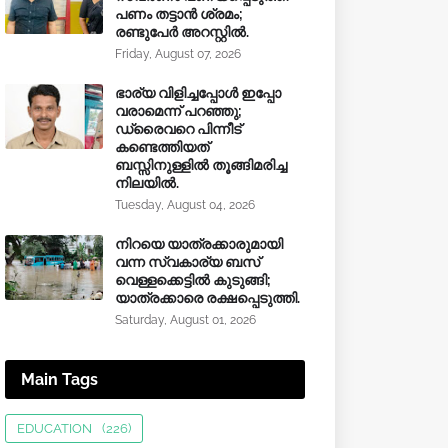
പണം തട്ടാൻ ശ്രമം;
രണ്ടുപേർ അറസ്റ്റിൽ.
Friday, August 07, 2026
ഭാര്യ വിളിച്ചപ്പോള്‍ ഇപ്പോ
വരാമെന്ന് പറഞ്ഞു;
ഡ്രൈവറെ പിന്നീട്
കണ്ടെത്തിയത്
ബസ്സിനുള്ളില്‍ തൂങ്ങിമരിച്ച
നിലയിൽ.
Tuesday, August 04, 2026
നിറയെ യാത്രക്കാരുമായി
വന്ന സ്വകാര്യ ബസ്
വെള്ളക്കെട്ടിൽ കുടുങ്ങി;
യാത്രക്കാരെ രക്ഷപ്പെടുത്തി.
Saturday, August 01, 2026
Main Tags
EDUCATION
(226)