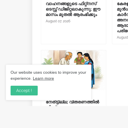
വാഹനങ്ങളുടെ ഫിറ്റ്‌നസ്
കേരള
ടെസ്റ്റ് ഡിജിറ്റലാകുന്നു; ഈ
മുൻ
മാസം മുതൽ ആരംഭിക്കും
കാർഡ
അനർ
August 07, 2026
ആദായ
പരിശോ
August
Our website uses cookies to improve your
experience.
Learn more
Accept !
ക്ഷേമപെൻഷൻ ഇനി
നേരിട്ടില്ല; വിതരണത്തിൽ
നിന്ന് സഹകരണ
ബാങ്കുകളെ ഒഴിവാക്കി.
August 06, 2026