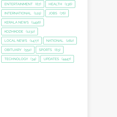
ENTERTAINMENT
(67)
HEALTH
(136)
INTERNATIONAL
(125)
JOBS
(76)
KERALA NEWS
(1496)
KOZHIKODE
(1232)
LOCAL NEWS
(1477)
NATIONAL
(282)
OBITUARY
(552)
SPORTS
(63)
TECHNOLOGY
(34)
UPDATES
(4447)