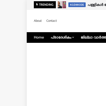
കനത്ത മഴ:
പള്ളികൾ 
TRENDING
KOZHIKODE
KOZHIKODE
About
Contact
Home
പ്രാദേശികം
ജില്ലാ വാർത