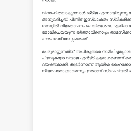
വിവാഹിതയാകുമ്പോൾ ശ്രീജ എന്നായിരുന്നു പേ
അനുവദിച്ചത്. പിന്നീട് ഇസ്ലാംമതം സ്വീകരിക്
ഗസറ്റിൽ വിജ്ഞാപനം ചെയ്‌തശേഷം എല്ലാ രേഖ
ജോലിചെയ്യുന്ന ഭർത്താവിനൊപ്പം താമസിക്കാൻ 
പഴയ പേര് തടസ്സമായത്.
പേരുമാറ്റുന്നതിന് അധികൃതരെ സമീപിച്ചപ്പോൾ 
പിഴവുകളോ വ്യാജ എൻട്രികളോ ഉണ്ടെന്ന് തെള
വ്യക്തമാക്കി. തുടർന്നാണ് ആയിഷ ഹൈക്കോടത
നിയമപരമാക്കാമെന്നും ഇതാണ് സ്പെഷ്യൽ മാര