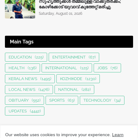
സുഹൃത്തുക്കൾ തമ്മിലുള്ള വാക്കുതർക്കം;
കോഴിക്കോട് യുവാവ് കുത്തേറ്റ് മരിച്ചു.
Saturday, August 01, 2026
Main Tags
EDUCATION
(225)
ENTERTAINMENT
(67)
HEALTH
(136)
INTERNATIONAL
(125)
JOBS
(76)
KERALA NEWS
(1495)
KOZHIKODE
(1230)
LOCAL NEWS
(1476)
NATIONAL
(282)
OBITUARY
(552)
SPORTS
(63)
TECHNOLOGY
(34)
UPDATES
(4442)
Our website uses cookies to improve your experience.
Learn