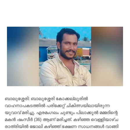
ബാലുശ്ശേരി: ബാലുശ്ശേരി കോക്കല്ലൂരിൽ
വാഹനാപകടത്തിൽ പരിക്കേറ്റ് ചികിത്സയിലായിരുന്ന
യുവാവ് മരിച്ചു. എരമംഗലം ചുണ്ടും പിലാക്കൂൽ മമ്മദിന്റെ
മകൻ ഷംസീർ (36) ആണ് മരിച്ചത്. കഴിഞ്ഞ വെള്ളിയാഴ്ച
രാത്രിയിൽ ജോലി കഴിഞ്ഞ് ഭക്ഷണ സാധനങ്ങൾ വാങ്ങി