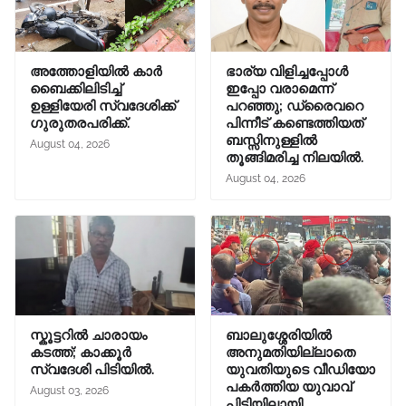
അത്തോളിയിൽ കാർ
ഭാര്യ വിളിച്ചപ്പോള്‍
ബൈക്കിലിടിച്ച്
ഇപ്പോ വരാമെന്ന്
ഉള്ളിയേരി സ്വദേശിക്ക്
പറഞ്ഞു; ഡ്രൈവറെ
ഗുരുതരപരിക്ക്.
പിന്നീട് കണ്ടെത്തിയത്
ബസ്സിനുള്ളില്‍
August 04, 2026
തൂങ്ങിമരിച്ച നിലയിൽ.
August 04, 2026
സ്കൂട്ടറിൽ ചാരായം
ബാലുശ്ശേരിയിൽ
കടത്ത്; കാക്കൂർ
അനുമതിയില്ലാതെ
സ്വദേശി പിടിയിൽ.
യുവതിയുടെ വീഡിയോ
പകർത്തിയ യുവാവ്
August 03, 2026
പിടിയിലായി.