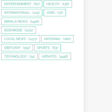
ENTERTAINMENT
(67)
HEALTH
(136)
INTERNATIONAL
(125)
JOBS
(76)
KERALA NEWS
(1496)
KOZHIKODE
(1231)
LOCAL NEWS
(1477)
NATIONAL
(282)
OBITUARY
(552)
SPORTS
(63)
TECHNOLOGY
(34)
UPDATES
(4446)