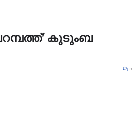
മ്പത്ത്’ കുടുംബ
0