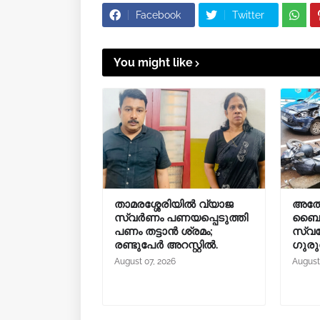
Facebook
Twitter
You might like
താമരശ്ശേരിയിൽ വ്യാജ
അത്
സ്വർണം പണയപ്പെടുത്തി
ബൈക്ക
പണം തട്ടാൻ ശ്രമം;
സ്വദേ
രണ്ടുപേർ അറസ്റ്റിൽ.
ഗുരു
August 07, 2026
August