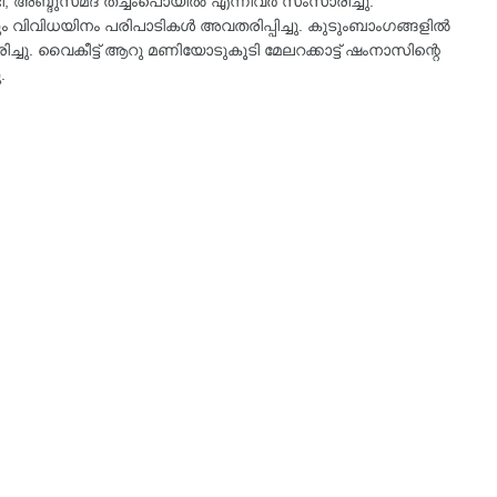
ി, അബ്ദുസമദ് തച്ചംപൊയിൽ എന്നിവർ സംസാരിച്ചു.
 വിവിധയിനം പരിപാടികൾ അവതരിപ്പിച്ചു. കുടുംബാംഗങ്ങളിൽ
ു. വൈകീട്ട് ആറു മണിയോടുകൂടി മേലറക്കാട്ട് ഷംനാസിന്റെ
.