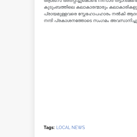
ആശംസ അർപ്പിച്ചുകൊണ്ട് നിസാർ തട്ടാൻകണ്ട
കുടുംബത്തിലെ കലാകാരന്മാരും കലാകാരികളും
പ്രായമുള്ളവരെ സ്നേഹോപഹാരം നൽകി ആദരിച്ച
നന്ദി പ്രകാശനത്തോടെ സംഗമം അവസാനിച്ചു
Tags:
LOCAL NEWS