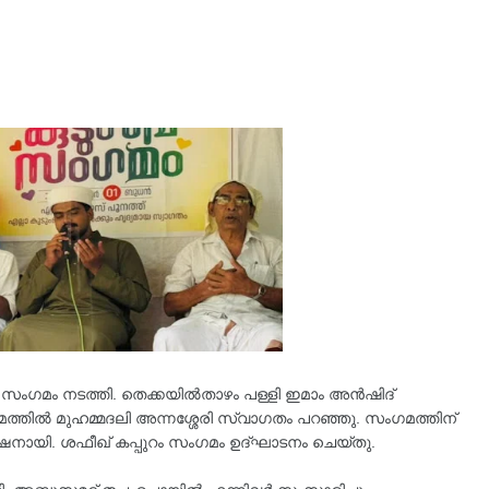
ംബ സംഗമം നടത്തി. തെക്കയിൽതാഴം പള്ളി ഇമാം അൻഷിദ്
മത്തിൽ മുഹമ്മദലി അന്നശ്ശേരി സ്വാഗതം പറഞ്ഞു. സംഗമത്തിന്
ക്ഷനായി. ശഫീഖ് കപ്പുറം സംഗമം ഉദ്ഘാടനം ചെയ്തു.