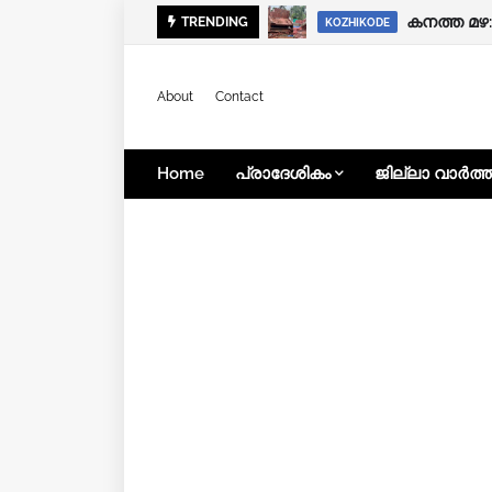
കനത്ത മഴ
കനത്ത മഴ
TRENDING
EDUCATION
KOZHIKODE
About
Contact
Home
പ്രാദേശികം
ജില്ലാ വാർത