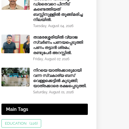
ഡ്രൈവറെ പിന്നീട്
കണ്ടെത്തിയത്
ബസ്സിനുള്ളില്‍ തൂങ്ങിമരിച്ച
നിലയിൽ.
Tuesday, August 04, 2026
താമരശ്ശേരിയിൽ വ്യാജ
സ്വർണം പണയപ്പെടുത്തി
പണം തട്ടാൻ ശ്രമം;
രണ്ടുപേർ അറസ്റ്റിൽ.
Friday, August 07, 2026
നിറയെ യാത്രക്കാരുമായി
വന്ന സ്വകാര്യ ബസ്
വെള്ളക്കെട്ടിൽ കുടുങ്ങി;
യാത്രക്കാരെ രക്ഷപ്പെടുത്തി.
Saturday, August 01, 2026
Main Tags
EDUCATION
(226)