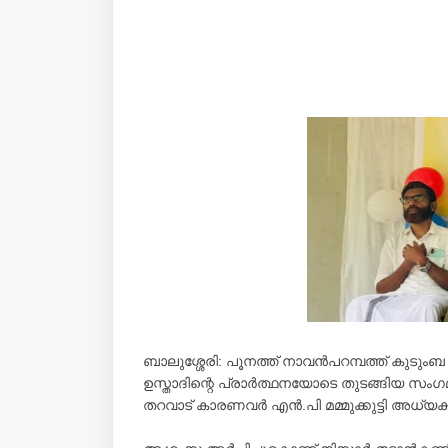
ബാലുശ്ശേരി: പൂനത്ത് നാവൻപറമ്പത്ത് കുടു
ഉസ്താദിന്റെ പ്രാർത്ഥനയോടെ തുടങ്ങിയ സംഗ
തറവാട് കാരണവർ എൻ.പി മമ്മുക്കുട്ടി അധ്യ