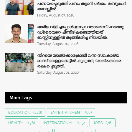
പണയപ്പെടുത്തി പണം തട്ടാൻ ശ്രമം; രണ്ടുപേർ
അറസ്റ്റിൽ.
Friday, August 07, 2026
ഭാര്യ വിളിച്ചപ്പോള്‍ ഇപ്പോ വരാമെന്ന് പറഞ്ഞു;
ഡ്രൈവറെ പിന്നീട് കണ്ടെത്തിയത്
ബസ്സിനുള്ളില്‍ തൂങ്ങിമരിച്ച നിലയിൽ.
Tuesday, August 04, 2026
നിറയെ യാത്രക്കാരുമായി വന്ന സ്വകാര്യ
ബസ് വെള്ളക്കെട്ടിൽ കുടുങ്ങി; യാത്രക്കാരെ
രക്ഷപ്പെടുത്തി.
Saturday, August 01, 2026
Main Tags
EDUCATION
(226)
ENTERTAINMENT
(67)
HEALTH
(136)
INTERNATIONAL
(125)
JOBS
(76)