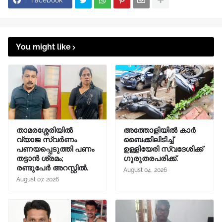
Facebook
You might like
താമരശ്ശേരിയിൽ
അത്തോളിയിൽ കാർ
വ്യാജ സ്വർണം
ബൈക്കിലിടിച്ച്
പണയപ്പെടുത്തി പണം
ഉള്ളിയേരി സ്വദേശിക്ക്
തട്ടാൻ ശ്രമം;
ഗുരുതരപരിക്ക്.
രണ്ടുപേർ അറസ്റ്റിൽ.
August 04, 2026
August 07, 2026