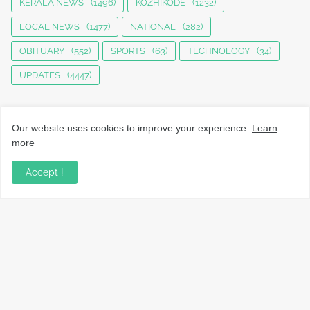
KERALA NEWS
(1496)
KOZHIKODE
(1232)
LOCAL NEWS
(1477)
NATIONAL
(282)
OBITUARY
(552)
SPORTS
(63)
TECHNOLOGY
(34)
UPDATES
(4447)
Our website uses cookies to improve your experience.
Learn
more
Accept !
നാട്ടുവാർത്തകൾ, തൊഴിൽ, വിദ്യാഭ്യാസം, വാണിജ്യം,
ടെക്നോളജി സംബന്ധമായ വാർത്തകൾ, പൊതു/ഗവൺമെൻ്റ്
അറിയിപ്പുകൾ, വിനോദം എന്നിവയും മറ്റും ഉൾക്കൊള്ളുന്ന,
വൈവിധ്യമാർന്നതും വിശ്വസനീയവുമായ
വാർത്തകൾക്കായുള്ള നിങ്ങളുടെ ഉറവിടം.