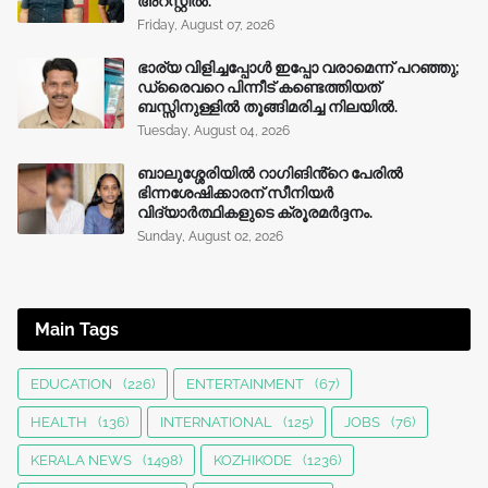
അറസ്റ്റിൽ.
Friday, August 07, 2026
ഭാര്യ വിളിച്ചപ്പോള്‍ ഇപ്പോ വരാമെന്ന് പറഞ്ഞു;
ഡ്രൈവറെ പിന്നീട് കണ്ടെത്തിയത്
ബസ്സിനുള്ളില്‍ തൂങ്ങിമരിച്ച നിലയിൽ.
Tuesday, August 04, 2026
ബാലുശ്ശേരിയിൽ റാഗിങിൻ്റെ പേരിൽ
ഭിന്നശേഷിക്കാരന് സീനിയർ
വിദ്യാർത്ഥികളുടെ ക്രൂരമര്‍ദ്ദനം.
Sunday, August 02, 2026
Main Tags
EDUCATION
(226)
ENTERTAINMENT
(67)
HEALTH
(136)
INTERNATIONAL
(125)
JOBS
(76)
KERALA NEWS
(1498)
KOZHIKODE
(1236)