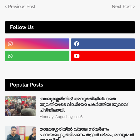
Previous Post
Next Post
Follow Us
Popular Posts
ബാലുശ്ശേരിയിൽ അനുമതിയില്ലാതെ
യുവതിയുടെ വീഡിയോ പകർത്തിയ യുവാവ്
പിടിയിലായി.
Monday, August 03, 2026
താമരശ്ശേരിയിൽ വ്യാജ സ്വർണം
പണയപ്പെടുത്തി പണം തട്ടാൻ ശ്രമം; രണ്ടുപേർ