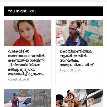
You might like
വാടകവീട്ടില്‍
കൊയിലാണ്ടിയിലെ
അബോധാവസ്ഥയില്‍
ആക്രിക്കടയിൽ
കണ്ടെത്തിയ ഗര്‍ഭിണി
സംഘർഷം;
ചികിത്സയിലിരിക്കെ
നാലുപേർക്ക് പരിക്ക്.
മരിച്ചു; ദുരൂഹത
August 08, 2026
ആരോപിച്ച് കുടുംബം.
August 08, 2026