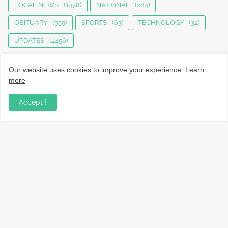
LOCAL NEWS
(1478)
NATIONAL
(284)
OBITUARY
(555)
SPORTS
(63)
TECHNOLOGY
(34)
UPDATES
(4456)
Our website uses cookies to improve your experience.
Learn
more
Accept !
നാട്ടുവാർത്തകൾ, തൊഴിൽ, വിദ്യാഭ്യാസം, വാണിജ്യം,
ടെക്നോളജി സംബന്ധമായ വാർത്തകൾ, പൊതു/ഗവൺമെൻ്റ്
അറിയിപ്പുകൾ, വിനോദം എന്നിവയും മറ്റും ഉൾക്കൊള്ളുന്ന,
വൈവിധ്യമാർന്നതും വിശ്വസനീയവുമായ
വാർത്തകൾക്കായുള്ള നിങ്ങളുടെ ഉറവിടം.