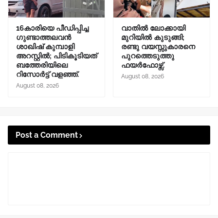
16കാരിയെ പീഡിപ്പിച്ച
വാതിൽ ലോക്കായി
ഗുണ്ടാത്തലവൻ
മുറിയിൽ കുടുങ്ങി;
ശാഖിഷ് കുമ്പാളി
രണ്ടു വയസ്സുകാരനെ
അറസ്റ്റിൽ; പിടികൂടിയത്
പുറത്തെടുത്തു
ബത്തേരിയിലെ
ഫയർഫോഴ്സ്.
റിസോർട്ട് വളഞ്ഞ്.
August 08, 2026
August 08, 2026
Post a Comment