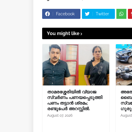
Facebook
Twitter
You might like
താമരശ്ശേരിയിൽ വ്യാജ
അത്
സ്വർണം പണയപ്പെടുത്തി
ബൈക്ക
പണം തട്ടാൻ ശ്രമം;
സ്വദേ
രണ്ടുപേർ അറസ്റ്റിൽ.
ഗുരു
August 07, 2026
August