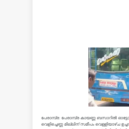
പേരാമ്പ്ര: പേരാമ്പ്ര കായണ്ണ ബസാറിൽ ഓട്ടോയും
വെളിച്ചെണ്ണ മില്ലിന് സമീപം വെള്ളിയാഴ്ച ഉച്