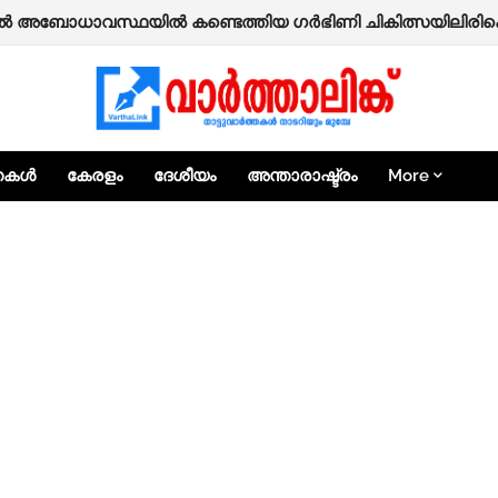
ടിയിലെ ആക്രിക്കടയിൽ സംഘർഷം; നാലുപേർക്ക് പരിക്ക്.
്തകൾ
കേരളം
ദേശീയം
അന്താരാഷ്ട്രം
More