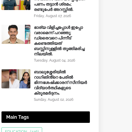
പണം തട്ടാൻ ശ്രമം;
രണ്ടുപേർ അറസ്റ്റിൽ.
Friday, August 07, 2026
ഭാര്യ വിളിച്ചപ്പോള്‍ ഇപ്പോ
വരാമെന്ന് പറഞ്ഞു;
ഡ്രൈവറെ പിന്നീട്
കണ്ടെത്തിയത്
ബസ്സിനുള്ളില്‍ തൂങ്ങിമരിച്ച
നിലയിൽ.
Tuesday, August 04, 2026
ബാലുശ്ശേരിയിൽ
റാഗിങിൻ്റെ പേരിൽ
ഭിന്നശേഷിക്കാരന് സീനിയർ
വിദ്യാർത്ഥികളുടെ
ക്രൂരമര്‍ദ്ദനം.
Sunday, August 02, 2026
Main Tags
EDUCATION
(226)