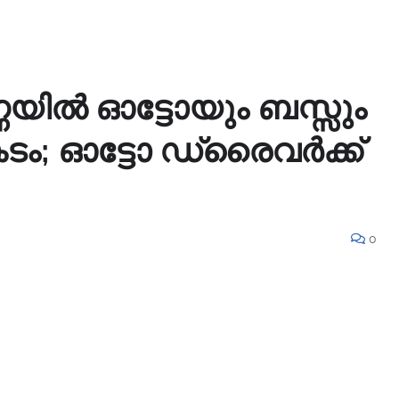
്ണയിൽ ഓട്ടോയും ബസ്സും
പകടം; ഓട്ടോ ഡ്രൈവർക്ക്
0