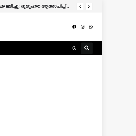
വാടകവീട്ടില്‍ അബോധാവസ്ഥയില്‍ കണ്ടെത്തിയ ഗര്‍ഭിണി ചികിത്സയിലിരിക്കെ മരിച്ചു; ദുരൂഹത ആരോപിച്ച് കുടുംബം.