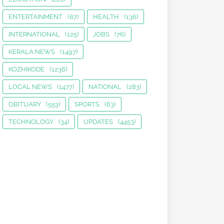
ENTERTAINMENT
(67)
HEALTH
(136)
INTERNATIONAL
(125)
JOBS
(76)
KERALA NEWS
(1497)
KOZHIKODE
(1236)
LOCAL NEWS
(1477)
NATIONAL
(283)
OBITUARY
(553)
SPORTS
(63)
TECHNOLOGY
(34)
UPDATES
(4453)