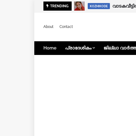
കൊയിലാണ്
TRENDING
KOZHIKODE
KOZHIKODE
About
Contact
Home
പ്രാദേശികം
ജില്ലാ വാർത