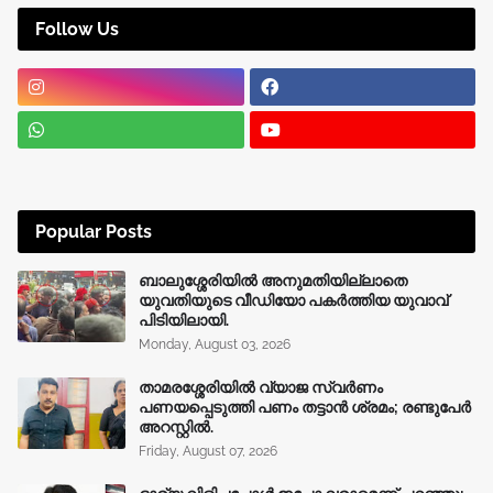
Follow Us
Popular Posts
ബാലുശ്ശേരിയിൽ അനുമതിയില്ലാതെ
യുവതിയുടെ വീഡിയോ പകർത്തിയ യുവാവ്
പിടിയിലായി.
Monday, August 03, 2026
താമരശ്ശേരിയിൽ വ്യാജ സ്വർണം
പണയപ്പെടുത്തി പണം തട്ടാൻ ശ്രമം; രണ്ടുപേർ
അറസ്റ്റിൽ.
Friday, August 07, 2026