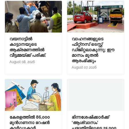
വയനാട്ടിൽ
വാഹനങ്ങളുടെ
കാട്ടാനയുടെ
ഫിറ്റ്‌നസ് ടെസ്റ്റ്
ആക്രമണത്തിൽ
ഡിജിറ്റലാകുന്നു; ഈ
വീട്ടമ്മയ്ക്ക് പരിക്ക്.
മാസം മുതൽ
ആരംഭിക്കും
August 08, 2026
August 07, 2026
കേരളത്തിൽ 86,000
ഭിന്നശേഷിക്കാർക്ക്
മുൻഗണനാ റേഷൻ
‘ആശ്വാസം’
കാർഡുകാർ
പദ്ധതിയിലൂടെ 25,000