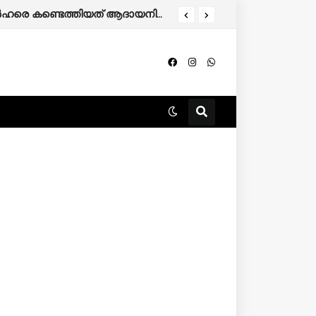
തിന് അപേക്ഷിക്കാം.
കേരളത്തിൽ 86,000 മുൻഗണനാ റേഷൻ കാർഡുകാർ പുറത്തേക്ക്; അനർഹരെ കണ്ടെത്തിയത് ആദായനികുതി റിട്ടേൺ പരിശോധിച്ച്.