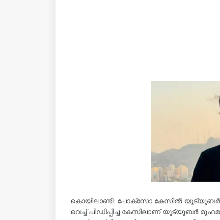
കൊയിലാണ്ടി: പോക്സോ കേസില്‍ യൂട്യൂബര്‍ 
വെച്ച് പീഡിപ്പിച്ച കേസിലാണ് യൂട്യൂബർ മുഹമ്