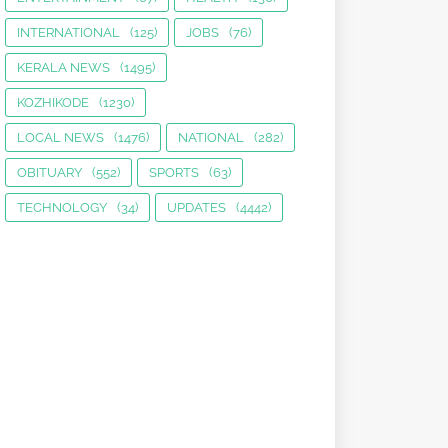
INTERNATIONAL
(125)
JOBS
(76)
KERALA NEWS
(1495)
KOZHIKODE
(1230)
LOCAL NEWS
(1476)
NATIONAL
(282)
OBITUARY
(552)
SPORTS
(63)
TECHNOLOGY
(34)
UPDATES
(4442)