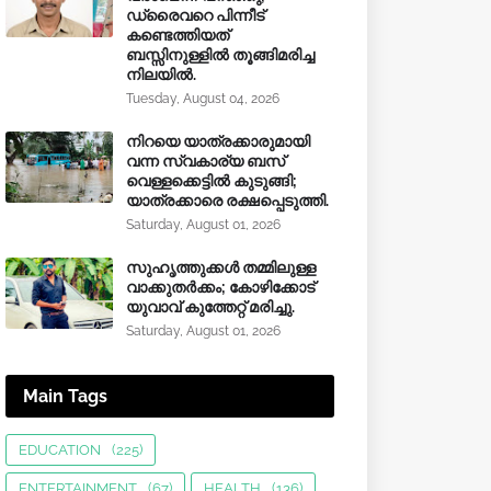
ഡ്രൈവറെ പിന്നീട്
കണ്ടെത്തിയത്
ബസ്സിനുള്ളില്‍ തൂങ്ങിമരിച്ച
നിലയിൽ.
Tuesday, August 04, 2026
നിറയെ യാത്രക്കാരുമായി
വന്ന സ്വകാര്യ ബസ്
വെള്ളക്കെട്ടിൽ കുടുങ്ങി;
യാത്രക്കാരെ രക്ഷപ്പെടുത്തി.
Saturday, August 01, 2026
സുഹൃത്തുക്കൾ തമ്മിലുള്ള
വാക്കുതർക്കം; കോഴിക്കോട്
യുവാവ് കുത്തേറ്റ് മരിച്ചു.
Saturday, August 01, 2026
Main Tags
EDUCATION
(225)
ENTERTAINMENT
(67)
HEALTH
(136)