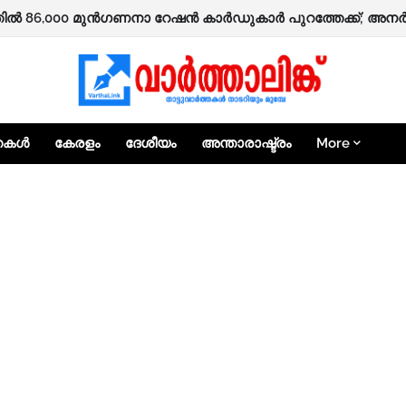
ഷിക്കാർക്ക് ‘ആശ്വാസം’ പദ്ധതിയിലൂടെ 25,000 രൂപ ധനസഹായത്
്തകൾ
കേരളം
ദേശീയം
അന്താരാഷ്ട്രം
More