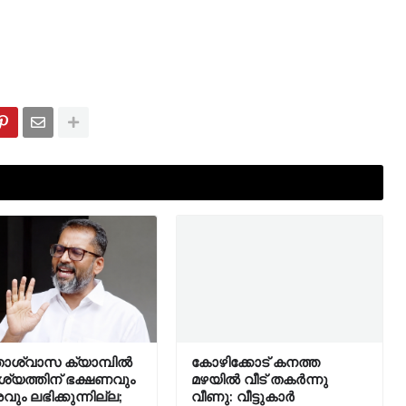
താശ്വാസ ക്യാമ്പിൽ
കോഴിക്കോട് കനത്ത
യത്തിന് ഭക്ഷണവും
മഴയിൽ വീട് തകർന്നു
രവും ലഭിക്കുന്നില്ല;
വീണു: വീട്ടുകാർ