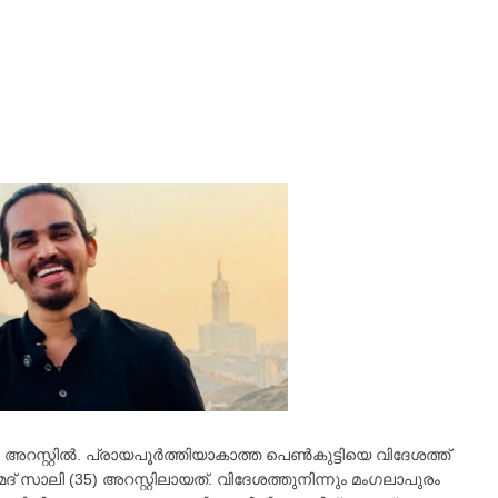
അറസ്റ്റിൽ. പ്രായപൂർത്തിയാകാത്ത പെൺകുട്ടിയെ വിദേശത്ത്
മദ് സാലി (35) അറസ്റ്റിലായത്. വിദേശത്തുനിന്നും മംഗലാപുരം