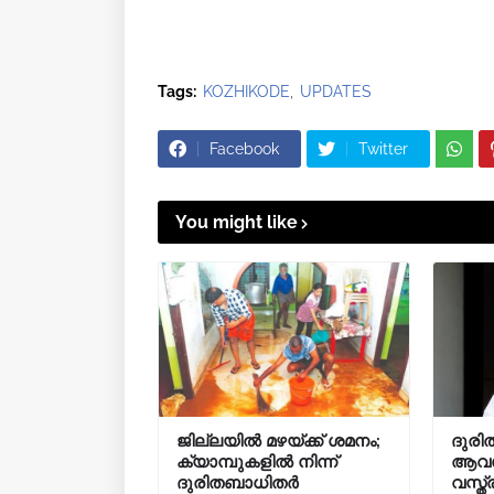
Tags:
KOZHIKODE
UPDATES
Facebook
Twitter
You might like
ജില്ലയിൽ മഴയ്ക്ക് ശമനം;
ദുരി
ക്യാമ്പുകളിൽ നിന്ന്
ആവശ്
ദുരിതബാധിതർ
വസ്ത്