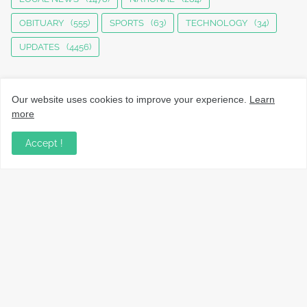
OBITUARY
(555)
SPORTS
(63)
TECHNOLOGY
(34)
UPDATES
(4456)
Our website uses cookies to improve your experience.
Learn
more
Accept !
നാട്ടുവാർത്തകൾ, തൊഴിൽ, വിദ്യാഭ്യാസം, വാണിജ്യം,
ടെക്നോളജി സംബന്ധമായ വാർത്തകൾ, പൊതു/ഗവൺമെൻ്റ്
അറിയിപ്പുകൾ, വിനോദം എന്നിവയും മറ്റും ഉൾക്കൊള്ളുന്ന,
വൈവിധ്യമാർന്നതും വിശ്വസനീയവുമായ
വാർത്തകൾക്കായുള്ള നിങ്ങളുടെ ഉറവിടം.