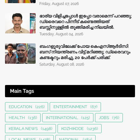
Friday, August 07, 2026
ഭാര്യ വിളിച്ചപ്പോള്‍ ഇപ്പോ വരാമെന്ന് പറഞ്ഞു;
ഡ്രൈവറെ പിന്നീട് കണ്ടെത്തിയത്
ബസ്സിനുള്ളില്‍ തൂങ്ങിമരിച്ച നിലയിൽ.
Tuesday, August 04, 2026
ബംഗളൂരുവിലേക്ക് പോയ കെഎസ്ആർടിസി
ബസ് നിയന്ത്രണം വിട്ട് മറിഞ്ഞു; ഡ്രൈവറും
കണ്ടക്ടറും മരിച്ചു, 20 പേർക്ക് പരിക്ക്.
Saturday, August 08, 2026
Main Tags
EDUCATION
(226)
ENTERTAINMENT
(67)
HEALTH
(136)
INTERNATIONAL
(125)
JOBS
(76)
KERALA NEWS
(1498)
KOZHIKODE
(1236)
LOCAL NEWS
(1478)
NATIONAL
(284)