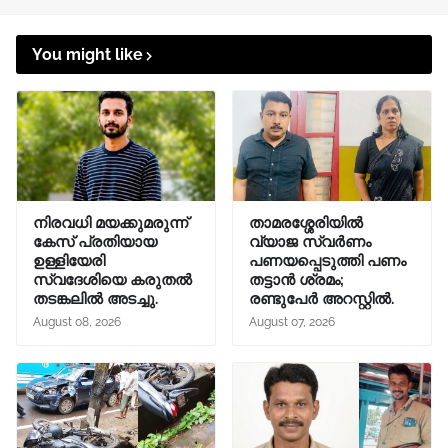
You might like
നിരവധി മയക്കുമരുന്ന്
താമരശ്ശേരിയിൽ
കേസ് പ്രതിയായ
വ്യാജ സ്വർണം
ഉള്ളിയേരി
പണയപ്പെടുത്തി പണം
സ്വദേശിയെ കരുതൽ
തട്ടാൻ ശ്രമം;
തടങ്കലിൽ അടച്ചു.
രണ്ടുപേർ അറസ്റ്റിൽ.
August 08, 2026
August 07, 2026