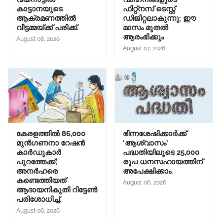
കാട്ടാനയുടെ
ഫിറ്റ്‌നസ് ടെസ്റ്റ്
ആക്രമണത്തിൽ
ഡിജിറ്റലാകുന്നു; ഈ
വീട്ടമ്മയ്ക്ക് പരിക്ക്.
മാസം മുതൽ
ആരംഭിക്കും
August 08, 2026
August 07, 2026
കേരളത്തിൽ 86,000
ഭിന്നശേഷിക്കാർക്ക്
മുൻഗണനാ റേഷൻ
‘ആശ്വാസം’
കാർഡുകാർ
പദ്ധതിയിലൂടെ 25,000
പുറത്തേക്ക്;
രൂപ ധനസഹായത്തിന്
അനർഹരെ
അപേക്ഷിക്കാം.
കണ്ടെത്തിയത്
August 06, 2026
ആദായനികുതി റിട്ടേൺ
പരിശോധിച്ച്.
August 06, 2026