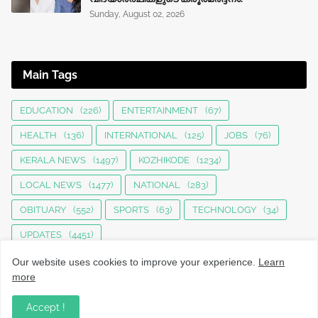
Sunday, August 02, 2026
Main Tags
EDUCATION
(226)
ENTERTAINMENT
(67)
HEALTH
(136)
INTERNATIONAL
(125)
JOBS
(76)
KERALA NEWS
(1497)
KOZHIKODE
(1234)
LOCAL NEWS
(1477)
NATIONAL
(283)
OBITUARY
(552)
SPORTS
(63)
TECHNOLOGY
(34)
UPDATES
(4451)
Our website uses cookies to improve your experience.
Learn
more
Accept !