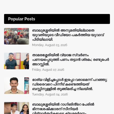
Popular Posts
ബാലുശ്ശേരിയിൽ അനുമതിയില്ലാതെ
യുവതിയുടെ വീഡിയോ പകർത്തിയ യുവാവ്
പിടിയിലായി.
Monday, August 03, 2026
താമരശ്ശേരിയിൽ വ്യാജ സ്വർണം
പണയപ്പെടുത്തി പണം തട്ടാൻ ശ്രമം; രണ്ടുപേർ
അറസ്റ്റിൽ.
Friday, August 07, 2026
ഭാര്യ വിളിച്ചപ്പോള്‍ ഇപ്പോ വരാമെന്ന് പറഞ്ഞു;
ഡ്രൈവറെ പിന്നീട് കണ്ടെത്തിയത്
ബസ്സിനുള്ളില്‍ തൂങ്ങിമരിച്ച നിലയിൽ.
Tuesday, August 04, 2026
ബാലുശ്ശേരിയിൽ റാഗിങിൻ്റെ പേരിൽ
ഭിന്നശേഷിക്കാരന് സീനിയർ
വിദ്യാർത്ഥികളുടെ ക്രൂരമര്‍ദ്ദനം.