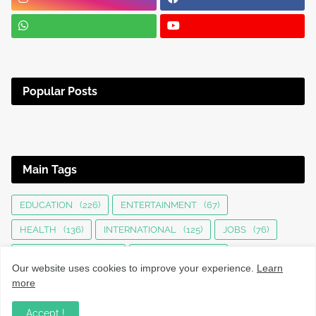
Popular Posts
Main Tags
EDUCATION
(226)
ENTERTAINMENT
(67)
HEALTH
(136)
INTERNATIONAL
(125)
JOBS
(76)
KERALA NEWS
(1497)
KOZHIKODE
(1235)
Our website uses cookies to improve your experience.
Learn
LOCAL NEWS
(1477)
NATIONAL
(283)
more
OBITUARY
(553)
SPORTS
(63)
TECHNOLOGY
(34)
Accept !