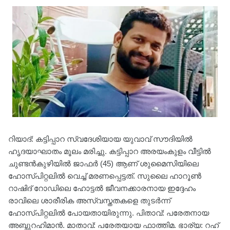
റിയാദ്: കട്ടിപ്പാറ സ്വദേശിയായ യുവാവ് സൗദിയിൽ
ഹൃദയാഘാതം മൂലം മരിച്ചു. കട്ടിപ്പാറ അരയംകുളം വീട്ടിൽ
ചുണ്ടൻകുഴിയിൽ ജാഫർ (45) ആണ് ശുമൈസിയിലെ
ഹോസ്പിറ്റലിൽ വെച്ച് മരണപ്പെട്ടത്. സുലൈ ഹാറൂൺ
റാഷിദ്‌ റോഡിലെ ഹോട്ടൽ ജീവനക്കാരനായ ഇദ്ദേഹം
രാവിലെ ശാരീരിക അസ്വസ്തതകളെ തുടർന്ന്
ഹോസ്പിറ്റലിൽ പോയതായിരുന്നു. പിതാവ്: പരേതനായ
അബ്ദുറഹിമാൻ. മാതാവ്: പരേതയായ ഫാത്തിമ. ഭാര്യ: റഹ്