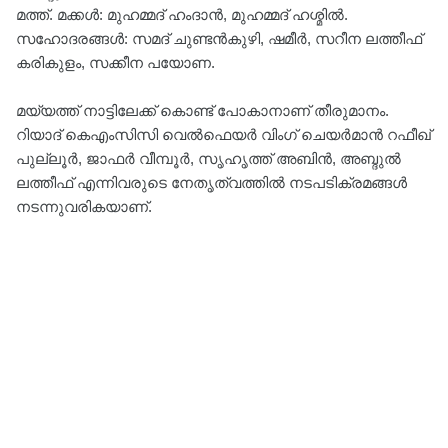
മത്ത്. മക്കൾ: മുഹമ്മദ്‌ ഹംദാൻ, മുഹമ്മദ്‌ ഹശ്മിൽ.
സഹോദരങ്ങൾ: സമദ് ചുണ്ടൻകുഴി, ഷമീർ, സറീന ലത്തീഫ്
കരികുളം, സക്കീന പയോണ.
മയ്യത്ത് നാട്ടിലേക്ക് കൊണ്ട് പോകാനാണ് തീരുമാനം.
റിയാദ് കെഎംസിസി വെൽഫെയർ വിംഗ് ചെയർമാൻ റഫീഖ്
പുല്ലൂർ, ജാഫർ വീമ്പൂർ, സൃഹൃത്ത് അബിൻ, അബ്ദുൽ
ലത്തീഫ് എന്നിവരുടെ നേതൃത്വത്തിൽ നടപടിക്രമങ്ങൾ
നടന്നുവരികയാണ്.