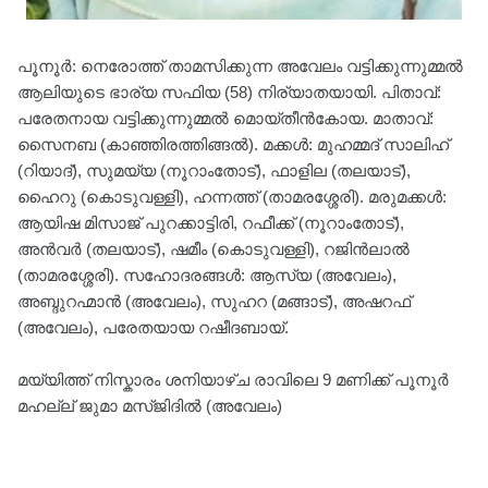
പൂനൂർ: നെരോത്ത് താമസിക്കുന്ന അവേലം വട്ടിക്കുന്നുമ്മൽ
ആലിയുടെ ഭാര്യ സഫിയ (58) നിര്യാതയായി. പിതാവ്:
പരേതനായ വട്ടിക്കുന്നുമ്മൽ മൊയ്തീൻകോയ. മാതാവ്:
സൈനബ (കാഞ്ഞിരത്തിങ്ങൽ). മക്കൾ: മുഹമ്മദ് സാലിഹ്
(റിയാദ്), സുമയ്യ (നൂറാംതോട്), ഫാളില (തലയാട്),
ഹൈറു (കൊടുവള്ളി), ഹന്നത്ത് (താമരശ്ശേരി). മരുമക്കൾ:
ആയിഷ മിസാജ് പുറക്കാട്ടിരി, റഫീക്ക് (നൂറാംതോട്),
അൻവർ (തലയാട്), ഷമീം (കൊടുവള്ളി), റജിൻലാൽ
(താമരശ്ശേരി). സഹോദരങ്ങൾ: ആസ്യ (അവേലം),
അബ്ദുറഹ്മാൻ (അവേലം), സുഹറ (മങ്ങാട്), അഷറഫ്
(അവേലം), പരേതയായ റഷീദബായ്.
മയ്യിത്ത് നിസ്കാരം ശനിയാഴ്ച രാവിലെ 9 മണിക്ക് പൂനൂർ
മഹല്ല് ജുമാ മസ്ജിദിൽ (അവേലം)