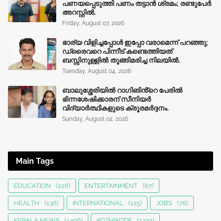
പണയപ്പെടുത്തി പണം തട്ടാൻ ശ്രമം; രണ്ടുപേർ
അറസ്റ്റിൽ.
Friday, August 07, 2026
ഭാര്യ വിളിച്ചപ്പോള്‍ ഇപ്പോ വരാമെന്ന് പറഞ്ഞു;
ഡ്രൈവറെ പിന്നീട് കണ്ടെത്തിയത്
ബസ്സിനുള്ളില്‍ തൂങ്ങിമരിച്ച നിലയിൽ.
Tuesday, August 04, 2026
ബാലുശ്ശേരിയിൽ റാഗിങിൻ്റെ പേരിൽ
ഭിന്നശേഷിക്കാരന് സീനിയർ
വിദ്യാർത്ഥികളുടെ ക്രൂരമര്‍ദ്ദനം.
Sunday, August 02, 2026
Main Tags
EDUCATION
(226)
ENTERTAINMENT
(67)
HEALTH
(136)
INTERNATIONAL
(125)
JOBS
(76)
KERALA NEWS
(1496)
KOZHIKODE
(1232)