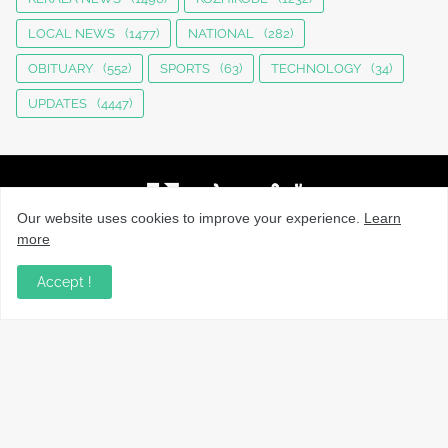
LOCAL NEWS
(1477)
NATIONAL
(282)
OBITUARY
(552)
SPORTS
(63)
TECHNOLOGY
(34)
UPDATES
(4447)
Our website uses cookies to improve your experience.
Learn
more
നാട്ടുവാർത്തകൾ, തൊഴിൽ, വിദ്യാഭ്യാസം, വാണിജ്യം,
ടെക്നോളജി സംബന്ധമായ വാർത്തകൾ, പൊതു/ഗവൺമെൻ്റ്
Accept !
അറിയിപ്പുകൾ, വിനോദം എന്നിവയും മറ്റും ഉൾക്കൊള്ളുന്ന,
വൈവിധ്യമാർന്നതും വിശ്വസനീയവുമായ
വാർത്തകൾക്കായുള്ള നിങ്ങളുടെ ഉറവിടം.