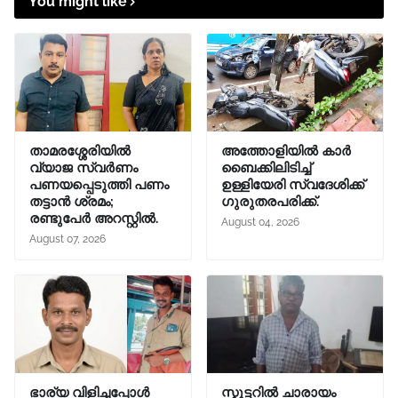
You might like
താമരശ്ശേരിയിൽ
അത്തോളിയിൽ കാർ
വ്യാജ സ്വർണം
ബൈക്കിലിടിച്ച്
പണയപ്പെടുത്തി പണം
ഉള്ളിയേരി സ്വദേശിക്ക്
തട്ടാൻ ശ്രമം;
ഗുരുതരപരിക്ക്.
രണ്ടുപേർ അറസ്റ്റിൽ.
August 04, 2026
August 07, 2026
ഭാര്യ വിളിച്ചപ്പോള്‍
സ്കൂട്ടറിൽ ചാരായം