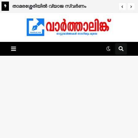
താമരശ്ശേരിയിൽ വ്യാജ സ്വർണം
പണയപ്പെടുത്തി പണം തട്ടാൻ ശ്രമം; രണ്ടുപേർ
അറസ്റ്റിൽ.