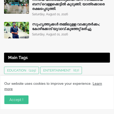
ബസ് വെള്ളക്കെട്ടിൽ കുടുങ്ങി; യാത്രക്കാരെ
രക്ഷപ്പെടുത്തി.
Saturday, August 01, 2026
സുഹൃത്തുക്കൾ തമ്മിലുള്ള വാക്കുതർക്കം;
കോഴിക്കോട് യുവാവ് കുത്തേറ്റ് മരിച്ചു.
Saturday, August 01, 2026
Main Tags
EDUCATION
(225)
ENTERTAINMENT
(67)
HEALTH
(136)
INTERNATIONAL
(125)
JOBS
(76)
Our website uses cookies to improve your experience.
Learn
KERALA NEWS
(1496)
KOZHIKODE
(1230)
more
LOCAL NEWS
(1477)
NATIONAL
(282)
Accept !
OBITUARY
(552)
SPORTS
(63)
TECHNOLOGY
(34)