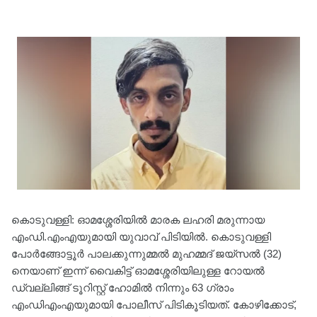
കൊടുവള്ളി: ഓമശ്ശേരിയിൽ മാരക ലഹരി മരുന്നായ
എംഡി.എംഎയുമായി യുവാവ് പിടിയിൽ. കൊടുവള്ളി
പോർങ്ങോട്ടൂർ പാലക്കുന്നുമ്മൽ മുഹമ്മദ് ജയ്സൽ (32)
നെയാണ് ഇന്ന് വൈകിട്ട് ഓമശ്ശേരിയിലുള്ള റോയൽ
ഡ്വല്ലിങ്ങ് ടൂറിസ്റ്റ് ഹോമിൽ നിന്നും 63 ഗ്രാം
എംഡിഎംഎയുമായി പോലീസ് പിടികൂടിയത്. കോഴിക്കോട്,