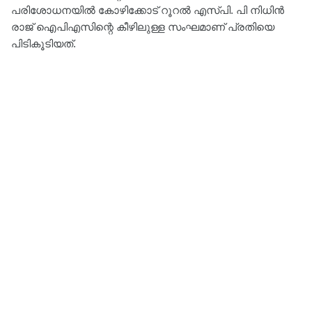
പരിശോധനയിൽ കോഴിക്കോട് റൂറൽ എസ്പി. പി നിധിൻ
രാജ് ഐപിഎസിന്റെ കീഴിലുള്ള സംഘമാണ് പ്രതിയെ
പിടികൂടിയത്.