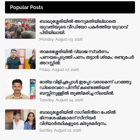
Popular Posts
ബാലുശ്ശേരിയിൽ അനുമതിയില്ലാതെ
യുവതിയുടെ വീഡിയോ പകർത്തിയ യുവാവ്
പിടിയിലായി.
Monday, August 03, 2026
താമരശ്ശേരിയിൽ വ്യാജ സ്വർണം
പണയപ്പെടുത്തി പണം തട്ടാൻ ശ്രമം; രണ്ടുപേർ
അറസ്റ്റിൽ.
Friday, August 07, 2026
ഭാര്യ വിളിച്ചപ്പോള്‍ ഇപ്പോ വരാമെന്ന് പറഞ്ഞു;
ഡ്രൈവറെ പിന്നീട് കണ്ടെത്തിയത്
ബസ്സിനുള്ളില്‍ തൂങ്ങിമരിച്ച നിലയിൽ.
Tuesday, August 04, 2026
ബാലുശ്ശേരിയിൽ റാഗിങിൻ്റെ പേരിൽ
ഭിന്നശേഷിക്കാരന് സീനിയർ
വിദ്യാർത്ഥികളുടെ ക്രൂരമര്‍ദ്ദനം.
Sunday, August 02, 2026