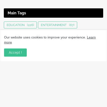
Main Tags
EDUCATION
(226)
ENTERTAINMENT
(67)
HEALTH
(136)
INTERNATIONAL
(125)
JOBS
(76)
Our website uses cookies to improve your experience.
Learn
KERALA NEWS
(1497)
KOZHIKODE
(1234)
more
LOCAL NEWS
(1477)
NATIONAL
(283)
Accept !
OBITUARY
(553)
SPORTS
(63)
TECHNOLOGY
(34)
UPDATES
(4451)
നാട്ടുവാർത്തകൾ, തൊഴിൽ, വിദ്യാഭ്യാസം, വാണിജ്യം,
ടെക്നോളജി സംബന്ധമായ വാർത്തകൾ, പൊതു/ഗവൺമെൻ്റ്