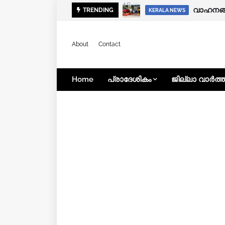
താമരശ്ശേ
വാഹനങ്ങ
TRENDING
LOCAL NEWS
KERALA NEWS
About
Contact
Home
പ്രാദേശികം
ജില്ലാ വാർത