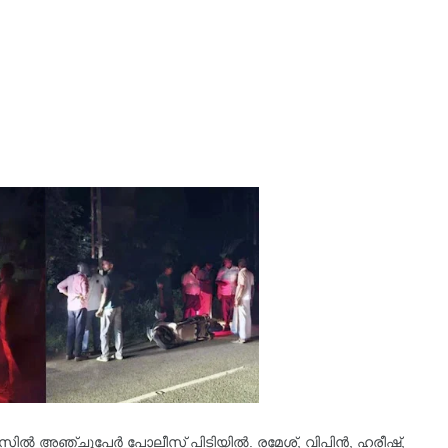
സിൽ അഞ്ചുപേർ പോലീസ് പിടിയിൽ. രമേശ്, വിപിൻ, ഹരീഷ്,