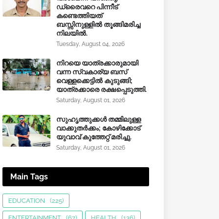
ഡ്രൈവറെ പിന്നീട്
കണ്ടെത്തിയത്
ബസ്സിനുള്ളില്‍ തൂങ്ങിമരിച്ച
നിലയിൽ.
Tuesday, August 04, 2026
നിറയെ യാത്രക്കാരുമായി
വന്ന സ്വകാര്യ ബസ്
വെള്ളക്കെട്ടിൽ കുടുങ്ങി;
യാത്രക്കാരെ രക്ഷപ്പെടുത്തി.
Saturday, August 01, 2026
സുഹൃത്തുക്കൾ തമ്മിലുള്ള
വാക്കുതർക്കം; കോഴിക്കോട്
യുവാവ് കുത്തേറ്റ് മരിച്ചു.
Saturday, August 01, 2026
Main Tags
EDUCATION
(225)
ENTERTAINMENT
(67)
HEALTH
(136)