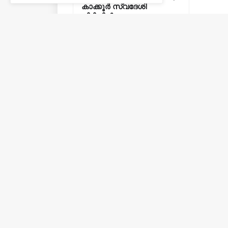
കാക്കൂർ സ്വദേശി
പിടിയിൽ.
August 03, 2026
Post a Comment
Previous Post
നാട്ടുവാർത്തകൾ,
വാർത്തകൾ, പൊതു/
ഉൾക്കൊള്ളുന്ന,