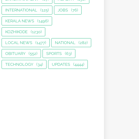
INTERNATIONAL
(125)
JOBS
(76)
KERALA NEWS
(1496)
KOZHIKODE
(1230)
LOCAL NEWS
(1477)
NATIONAL
(282)
OBITUARY
(552)
SPORTS
(63)
TECHNOLOGY
(34)
UPDATES
(4444)