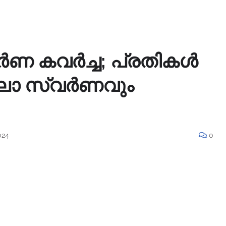
ർണ കവർച്ച; പ്രതികൾ
കിലോ സ്വർണവും
024
0