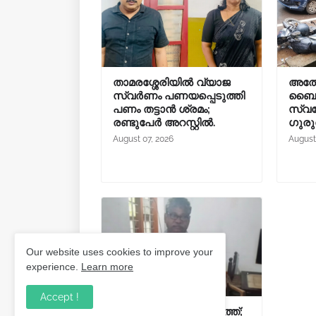
താമരശ്ശേരിയിൽ വ്യാജ
അത്
സ്വർണം പണയപ്പെടുത്തി
ബൈക്ക
പണം തട്ടാൻ ശ്രമം;
സ്വദേ
രണ്ടുപേർ അറസ്റ്റിൽ.
ഗുരു
August 07, 2026
August
Our website uses cookies to improve your
experience.
Learn more
Accept !
സ്കൂട്ടറിൽ ചാരായം കടത്ത്;