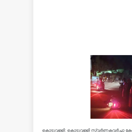
കൊടുവള്ളി: കൊടുവള്ളി സ്വർണകവർച്ചാ കേ