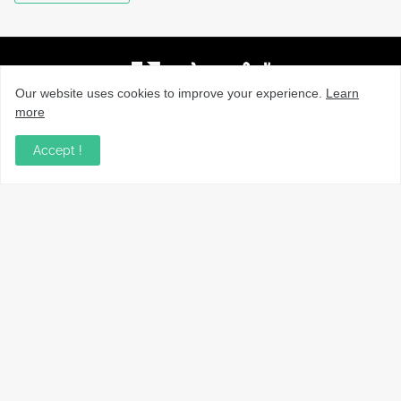
Our website uses cookies to improve your experience.
Learn
more
നാട്ടുവാർത്തകൾ, തൊഴിൽ, വിദ്യാഭ്യാസം, വാണിജ്യം,
ടെക്നോളജി സംബന്ധമായ വാർത്തകൾ, പൊതു/ഗവൺമെൻ്റ്
Accept !
അറിയിപ്പുകൾ, വിനോദം എന്നിവയും മറ്റും ഉൾക്കൊള്ളുന്ന,
വൈവിധ്യമാർന്നതും വിശ്വസനീയവുമായ
വാർത്തകൾക്കായുള്ള നിങ്ങളുടെ ഉറവിടം.
Copyright ©
2026
VarthaLink