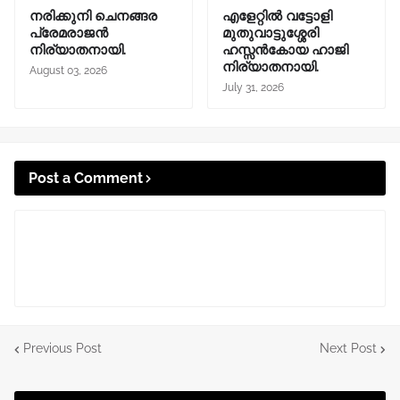
നരിക്കുനി ചെനങ്ങര
എളേറ്റിൽ വട്ടോളി
പ്രേമരാജൻ
മുതുവാട്ടുശ്ശേരി
നിര്യാതനായി.
ഹസ്സൻകോയ ഹാജി
നിര്യാതനായി.
August 03, 2026
July 31, 2026
Post a Comment
Previous Post
Next Post