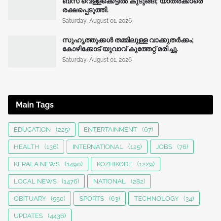
ബസ് വെള്ളക്കെട്ടിൽ കുടുങ്ങി; യാത്രക്കാരെ
രക്ഷപ്പെടുത്തി.
Saturday, August 01, 2026
സുഹൃത്തുക്കൾ തമ്മിലുള്ള വാക്കുതർക്കം;
കോഴിക്കോട് യുവാവ് കുത്തേറ്റ് മരിച്ചു.
Saturday, August 01, 2026
Main Tags
EDUCATION
(225)
ENTERTAINMENT
(67)
HEALTH
(136)
INTERNATIONAL
(125)
JOBS
(76)
KERALA NEWS
(1490)
KOZHIKODE
(1229)
LOCAL NEWS
(1476)
NATIONAL
(282)
OBITUARY
(550)
SPORTS
(63)
TECHNOLOGY
(34)
UPDATES
(4436)