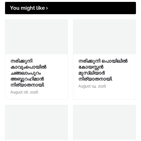
You might like
നരിക്കുനി
നരിക്കുനി പൊയിലിൽ
കാവുംപൊയിൽ
കോയസ്സൻ
ചങ്ങലാംപുറം
മുസ്ലിയാർ
അബ്ദുറഹിമാൻ
നിര്യാതനായി.
നിര്യാതനായി.
August 04, 2026
August 06, 2026