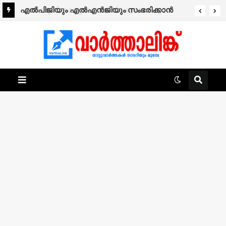
എൽപിജിയും എൽഎൻജിയും സംഭരിക്കാൻ
കേന്ദ്രത്തിന്റെ നീക്കം; പാചകവാതകത്തിന്
പുതിയ സെസ് വന്നേക്കും.