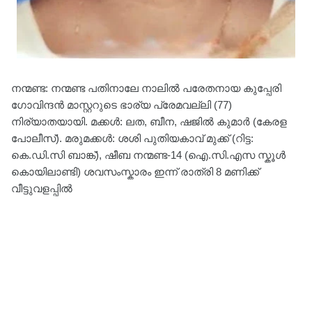
നന്മണ്ട: നന്മണ്ട പതിനാലേ നാലിൽ പരേതനായ കുപ്പേരി
ഗോവിന്ദൻ മാസ്റ്ററുടെ ഭാര്യ പ്രേമവല്ലി (77)
നിര്യാതയായി. മക്കൾ: ലത, ബീന, ഷജിൽ കുമാർ (കേരള
പോലീസ്). മരുമക്കൾ: ശശി പുതിയകാവ് മുക്ക് (റിട്ട:
കെ.ഡി.സി ബാങ്ക്), ഷീബ നന്മണ്ട-14 (ഐ.സി.എസ സ്കൂൾ
കൊയിലാണ്ടി) ശവസംസ്കാരം ഇന്ന് രാത്രി 8 മണിക്ക്
വീട്ടുവളപ്പിൽ