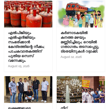
എൽപിജിയും
കർണാടകയിൽ
എൽഎൻജിയും
കനത്ത മഴയും
സംഭരിക്കാൻ
മണ്ണിടിച്ചിലും; റെയിൽ
കേന്ദ്രത്തിന്റെ നീക്കം;
ഗതാഗതം തടസപ്പെട്ടു,
പാചകവാതകത്തിന്
ട്രെയിനുകൾ റദ്ദാക്കി.
പുതിയ സെസ്
August 02, 2026
വന്നേക്കും.
August 05, 2026
ലക്ഷങ്ങളുടെ
നീറ്റ്