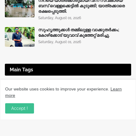
നിറയെ യാത്രക്കാരുമായി വന്ന സ്വകാര്യ
ബസ് വെള്ളക്കെട്ടിൽ കുടുങ്ങി; യാത്രക്കാരെ
രക്ഷപ്പെടുത്തി.
Saturday, August 01, 2026
സുഹൃത്തുക്കൾ തമ്മിലുള്ള വാക്കുതർക്കം;
കോഴിക്കോട് യുവാവ് കുത്തേറ്റ് മരിച്ചു.
Saturday, August 01, 2026
Main Tags
EDUCATION
(225)
ENTERTAINMENT
(67)
Our website uses cookies to improve your experience.
Learn
more
HEALTH
(136)
INTERNATIONAL
(125)
JOBS
(76)
KERALA NEWS
(1495)
KOZHIKODE
(1230)
Accept !
LOCAL NEWS
(1476)
NATIONAL
(282)
OBITUARY
(552)
SPORTS
(63)
TECHNOLOGY
(34)