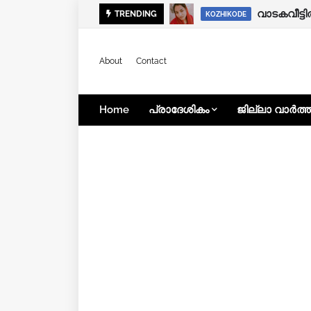
കൊയിലാണ്
TRENDING
KOZHIKODE
KOZHIKODE
About
Contact
Home
പ്രാദേശികം
ജില്ലാ വാർത