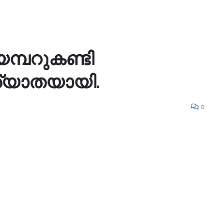
മ്പറുകണ്ടി
ിര്യാതയായി.
0