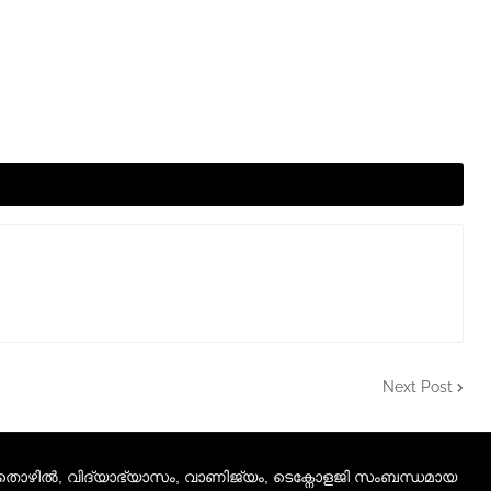
Next Post
 തൊഴിൽ, വിദ്യാഭ്യാസം, വാണിജ്യം, ടെക്നോളജി സംബന്ധമായ