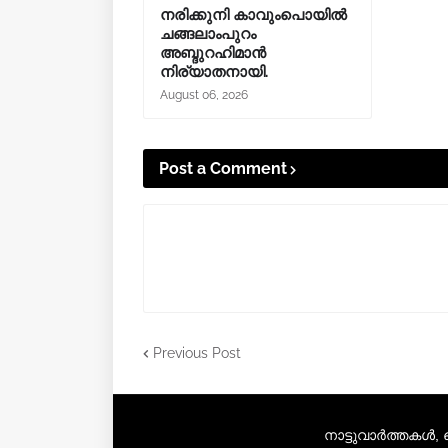
നരിക്കുനി കാവുംപൊയിൽ
ചങ്ങലാംപുറം
അബ്ദുറഹിമാൻ
നിര്യാതനായി.
August 06, 2026
Post a Comment
Previous Post
നാട്ടുവാർത്തകൾ,