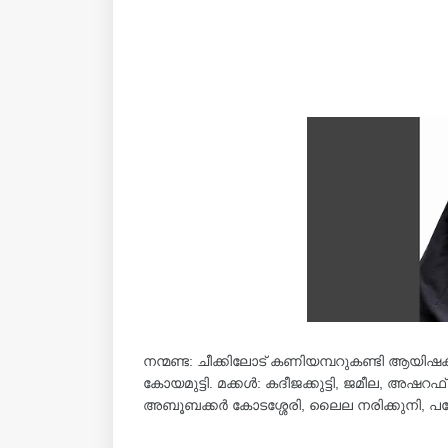
നന്മണ്ട: ചീക്കിലോട് കണിയമ്പറുകണ്ടി ആയിഷക്
കോയമുട്ടി. മക്കൾ: കദീജക്കുട്ടി, ജമീല, അ
അബൂബക്കർ കോടശ്ശേരി, ലൈല നരിക്കുനി, പര