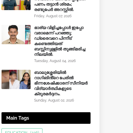
പണം തട്ടാൻ ശ്രമം;
രണ്ടുപേർ അറസ്റ്റിൽ.
Friday, August 07, 2026
ഭാര്യ വിളിച്ചപ്പോള്‍ ഇപ്പോ
വരാമെന്ന് പറഞ്ഞു;
ഡ്രൈവറെ പിന്നീട്
കണ്ടെത്തിയത്
ബസ്സിനുള്ളില്‍ തൂങ്ങിമരിച്ച
നിലയിൽ.
Tuesday, August 04, 2026
ബാലുശ്ശേരിയിൽ
റാഗിങിൻ്റെ പേരിൽ
ഭിന്നശേഷിക്കാരന് സീനിയർ
വിദ്യാർത്ഥികളുടെ
ക്രൂരമര്‍ദ്ദനം.
Sunday, August 02, 2026
Main Tags
EDUCATION
(226)