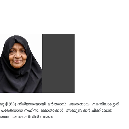
കുട്ടി (83) നിര്യാതയായി. ഭർത്താവ്: പരേതനായ എളമ്പിലാശ്ശേരി
ഷറഫ് പരേതയായ നഫീസ. ജമാതാക്കൾ: അബൂബക്കർ ചീക്കിലോട്,
േതനായ മോഹ്‌സിൻ നന്മണ്ട.