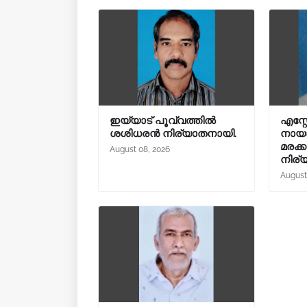
ഇയ്യാട് പൂവ്വത്തിൽ
എസ്റ്റേ
ശശിധരൻ നിര്യാതനായി.
നായാട
മരക്ക
August 08, 2026
നിര്
August