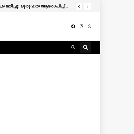
വാടകവീട്ടില്‍ അബോധാവസ്ഥയില്‍ കണ്ടെത്തിയ ഗര്‍ഭിണി ചികിത്സയിലിരിക്കെ മരിച്ചു; ദുരൂഹത ആരോപിച്ച് കുടുംബം.