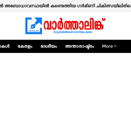
ടിയിലെ ആക്രിക്കടയിൽ സംഘർഷം; നാലുപേർക്ക് പരിക്ക്.
്തകൾ
കേരളം
ദേശീയം
അന്താരാഷ്ട്രം
More