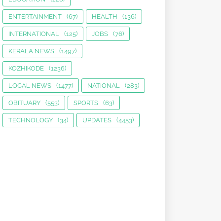
ENTERTAINMENT
(67)
HEALTH
(136)
INTERNATIONAL
(125)
JOBS
(76)
KERALA NEWS
(1497)
KOZHIKODE
(1236)
LOCAL NEWS
(1477)
NATIONAL
(283)
OBITUARY
(553)
SPORTS
(63)
TECHNOLOGY
(34)
UPDATES
(4453)