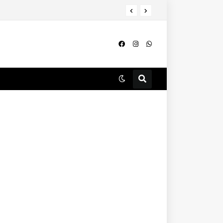
എൽപിജിയും എൽഎൻജിയും സംഭരിക്കാൻ കേന്ദ്രത്തിന്റെ നീക്കം; പാചകവാതകത്തിന് പുതിയ സെസ് വന്നേക്കും.