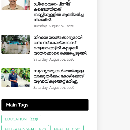
ഡ്രൈവറെ പിന്നീട്
കണ്ടെത്തിയത്
ബസ്സിനുള്ളില്‍ തൂങ്ങിമരിച്ച
നിലയിൽ.
Tuesday, August 04, 2026
നിറയെ യാത്രക്കാരുമായി
വന്ന സ്വകാര്യ ബസ്
വെള്ളക്കെട്ടിൽ കുടുങ്ങി;
യാത്രക്കാരെ രക്ഷപ്പെടുത്തി.
Saturday, August 01, 2026
സുഹൃത്തുക്കൾ തമ്മിലുള്ള
വാക്കുതർക്കം; കോഴിക്കോട്
യുവാവ് കുത്തേറ്റ് മരിച്ചു.
Saturday, August 01, 2026
Main Tags
EDUCATION
(225)
ENTERTAINMENT
(67)
HEALTH
(136)