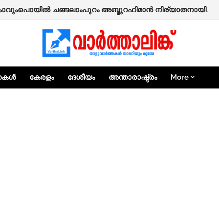
ി കാവുംപൊയിൽ ചങ്ങലാംപുറം അബ്ദുറഹിമാൻ നിര്യാതനായി.
്തകൾ
കേരളം
ദേശീയം
അന്താരാഷ്ട്രം
More