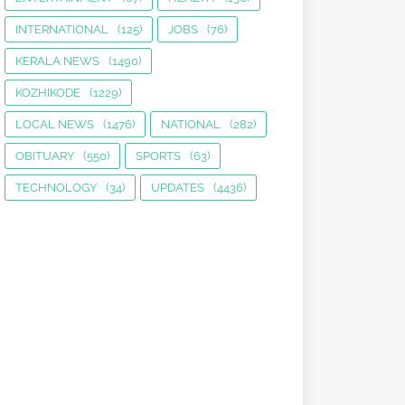
INTERNATIONAL
(125)
JOBS
(76)
KERALA NEWS
(1490)
KOZHIKODE
(1229)
LOCAL NEWS
(1476)
NATIONAL
(282)
OBITUARY
(550)
SPORTS
(63)
TECHNOLOGY
(34)
UPDATES
(4436)