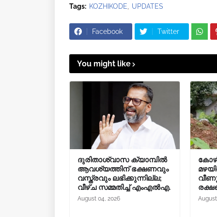
Tags:
KOZHIKODE
UPDATES
Facebook
Twitter
You might like
ദുരിതാശ്വാസ ക്യാമ്പിൽ
കോഴി
ആവശ്യത്തിന് ഭക്ഷണവും
മഴയി
വസ്ത്രവും ലഭിക്കുന്നില്ല;
വീണു:
വീഴ്ച സമ്മതിച്ച് എംഎൽഎ.
രക്ഷപ
August 04, 2026
August