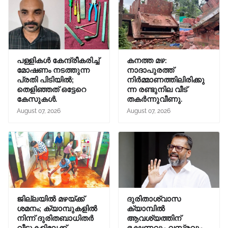
പള്ളികൾ കേന്ദ്രീകരിച്ച്
കനത്ത മഴ:
മോഷണം നടത്തുന്ന
നാദാപുരത്ത്
പ്രതി പിടിയിൽ;
നിർമ്മാണത്തിലിരിക്കു
തെളിഞ്ഞത് ഒട്ടേറെ
ന്ന രണ്ടുനില വീട്
കേസുകൾ.
തകർന്നുവീണു.
August 07, 2026
August 07, 2026
ജില്ലയിൽ മഴയ്ക്ക്
ദുരിതാശ്വാസ
ശമനം; ക്യാമ്പുകളിൽ
ക്യാമ്പിൽ
നിന്ന് ദുരിതബാധിതർ
ആവശ്യത്തിന്