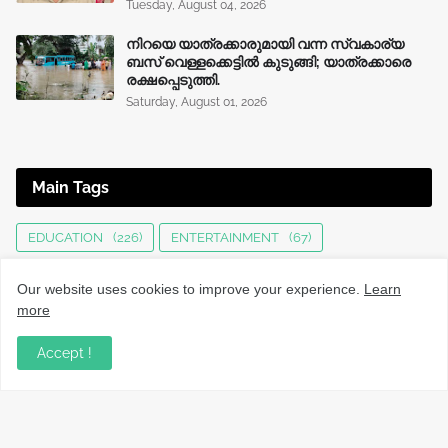
Tuesday, August 04, 2026
നിറയെ യാത്രക്കാരുമായി വന്ന സ്വകാര്യ
ബസ് വെള്ളക്കെട്ടിൽ കുടുങ്ങി; യാത്രക്കാരെ
രക്ഷപ്പെടുത്തി.
Saturday, August 01, 2026
Main Tags
EDUCATION
(226)
ENTERTAINMENT
(67)
HEALTH
(136)
INTERNATIONAL
(125)
JOBS
(76)
Our website uses cookies to improve your experience.
Learn
KERALA NEWS
(1496)
KOZHIKODE
(1232)
more
LOCAL NEWS
(1477)
NATIONAL
(282)
Accept !
OBITUARY
(552)
SPORTS
(63)
TECHNOLOGY
(34)
UPDATES
(4447)