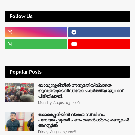
Follow Us
Popular Posts
ബാലുശ്ശേരിയിൽ അനുമതിയില്ലാതെ
യുവതിയുടെ വീഡിയോ പകർത്തിയ യുവാവ്
പിടിയിലായി.
Monday, August 03, 2026
താമരശ്ശേരിയിൽ വ്യാജ സ്വർണം
പണയപ്പെടുത്തി പണം തട്ടാൻ ശ്രമം; രണ്ടുപേർ
അറസ്റ്റിൽ.
Friday, August 07, 2026