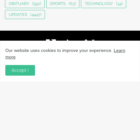
OBITUARY
(552)
SPORTS
(63)
TECHNOLOGY
(34)
UPDATES
(4447)
Our website uses cookies to improve your experience.
Learn
more
നാട്ടുവാർത്തകൾ, തൊഴിൽ, വിദ്യാഭ്യാസം, വാണിജ്യം,
ടെക്നോളജി സംബന്ധമായ വാർത്തകൾ, പൊതു/ഗവൺമെൻ്റ്
Accept !
അറിയിപ്പുകൾ, വിനോദം എന്നിവയും മറ്റും ഉൾക്കൊള്ളുന്ന,
വൈവിധ്യമാർന്നതും വിശ്വസനീയവുമായ
വാർത്തകൾക്കായുള്ള നിങ്ങളുടെ ഉറവിടം.