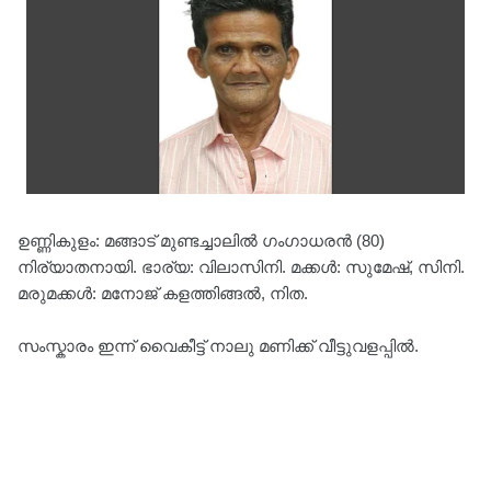
ഉണ്ണികുളം: മങ്ങാട് മുണ്ടച്ചാലിൽ ഗംഗാധരൻ (80)
നിര്യാതനായി. ഭാര്യ: വിലാസിനി. മക്കൾ: സുമേഷ്, സിനി.
മരുമക്കൾ: മനോജ് കളത്തിങ്ങൽ, നിത.
സംസ്കാരം ഇന്ന് വൈകീട്ട് നാലു മണിക്ക് വീട്ടുവളപ്പിൽ.