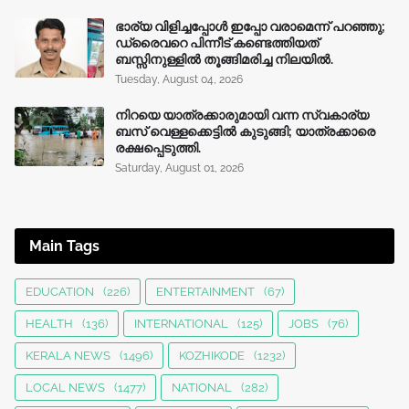
ഭാര്യ വിളിച്ചപ്പോള്‍ ഇപ്പോ വരാമെന്ന് പറഞ്ഞു;
ഡ്രൈവറെ പിന്നീട് കണ്ടെത്തിയത്
ബസ്സിനുള്ളില്‍ തൂങ്ങിമരിച്ച നിലയിൽ.
Tuesday, August 04, 2026
നിറയെ യാത്രക്കാരുമായി വന്ന സ്വകാര്യ
ബസ് വെള്ളക്കെട്ടിൽ കുടുങ്ങി; യാത്രക്കാരെ
രക്ഷപ്പെടുത്തി.
Saturday, August 01, 2026
Main Tags
EDUCATION
(226)
ENTERTAINMENT
(67)
HEALTH
(136)
INTERNATIONAL
(125)
JOBS
(76)
KERALA NEWS
(1496)
KOZHIKODE
(1232)
LOCAL NEWS
(1477)
NATIONAL
(282)