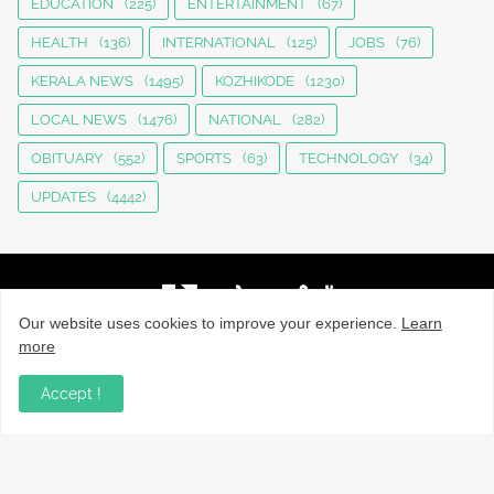
EDUCATION
(225)
ENTERTAINMENT
(67)
HEALTH
(136)
INTERNATIONAL
(125)
JOBS
(76)
KERALA NEWS
(1495)
KOZHIKODE
(1230)
LOCAL NEWS
(1476)
NATIONAL
(282)
OBITUARY
(552)
SPORTS
(63)
TECHNOLOGY
(34)
UPDATES
(4442)
Our website uses cookies to improve your experience.
Learn
more
നാട്ടുവാർത്തകൾ, തൊഴിൽ, വിദ്യാഭ്യാസം, വാണിജ്യം,
ടെക്നോളജി സംബന്ധമായ വാർത്തകൾ, പൊതു/ഗവൺമെൻ്റ്
Accept !
അറിയിപ്പുകൾ, വിനോദം എന്നിവയും മറ്റും ഉൾക്കൊള്ളുന്ന,
വൈവിധ്യമാർന്നതും വിശ്വസനീയവുമായ
വാർത്തകൾക്കായുള്ള നിങ്ങളുടെ ഉറവിടം.