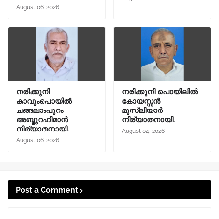
August 06, 2026
നരിക്കുനി
നരിക്കുനി പൊയിലിൽ
കാവുംപൊയിൽ
കോയസ്സൻ
ചങ്ങലാംപുറം
മുസ്ലിയാർ
അബ്ദുറഹിമാൻ
നിര്യാതനായി.
നിര്യാതനായി.
August 04, 2026
August 06, 2026
Post a Comment