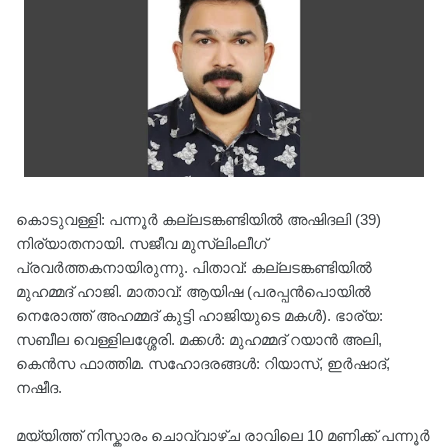
കൊടുവള്ളി: പന്നൂർ കല്ലടങ്കണ്ടിയിൽ അഷിദലി (39)
നിര്യാതനായി. സജീവ മുസ്ലിംലീഗ്
പ്രവർത്തകനായിരുന്നു. പിതാവ്: കല്ലടങ്കണ്ടിയിൽ
മുഹമ്മദ് ഹാജി. മാതാവ്: ആയിഷ (പരപ്പൻപൊയിൽ
നെരോത്ത് അഹമ്മദ് കുട്ടി ഹാജിയുടെ മകൾ). ഭാര്യ:
സബീല വെള്ളിലശ്ശേരി. മക്കൾ: മുഹമ്മദ് റയാൻ അലി,
കെൻസ ഫാത്തിമ. സഹോദരങ്ങൾ: റിയാസ്, ഇർഷാദ്,
നഷീദ.
മയ്യിത്ത് നിസ്കാരം ചൊവ്വാഴ്ച രാവിലെ 10 മണിക്ക് പന്നൂർ