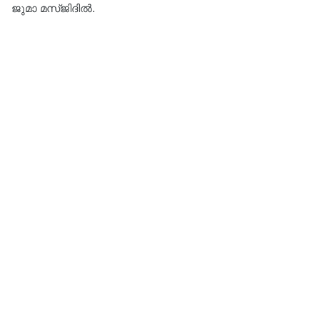
ജുമാ മസ്ജിദിൽ.