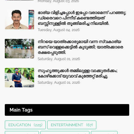
Monday, August 03, 2026
ഭാര്യ വിളിച്ചപ്പോള്‍ ഇപ്പോ വരാമെന്ന് പറഞ്ഞു;
ഡ്രൈവറെ പിന്നീട് കണ്ടെത്തിയത്
ബസ്സിനുള്ളില്‍ തൂങ്ങിമരിച്ച നിലയിൽ.
Tuesday, August 04, 2026
നിറയെ യാത്രക്കാരുമായി വന്ന സ്വകാര്യ
ബസ് വെള്ളക്കെട്ടിൽ കുടുങ്ങി; യാത്രക്കാരെ
രക്ഷപ്പെടുത്തി.
Saturday, August 01, 2026
സുഹൃത്തുക്കൾ തമ്മിലുള്ള വാക്കുതർക്കം;
കോഴിക്കോട് യുവാവ് കുത്തേറ്റ് മരിച്ചു.
Saturday, August 01, 2026
Main Tags
EDUCATION
(225)
ENTERTAINMENT
(67)