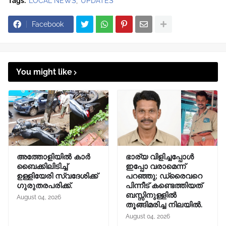
Tags:
LOCAL NEWS
UPDATES
Facebook
You might like
അത്തോളിയിൽ കാർ
ഭാര്യ വിളിച്ചപ്പോള്‍
ബൈക്കിലിടിച്ച്
ഇപ്പോ വരാമെന്ന്
ഉള്ളിയേരി സ്വദേശിക്ക്
പറഞ്ഞു; ഡ്രൈവറെ
ഗുരുതരപരിക്ക്.
പിന്നീട് കണ്ടെത്തിയത്
ബസ്സിനുള്ളില്‍
August 04, 2026
തൂങ്ങിമരിച്ച നിലയിൽ.
August 04, 2026