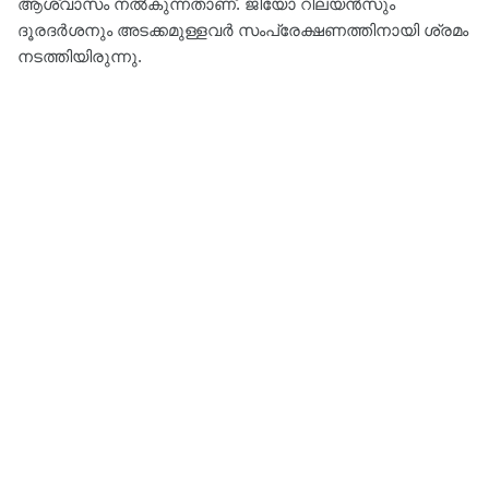
ആശ്വാസം നൽകുന്നതാണ്. ജിയോ റിലയൻസും
ദൂരദർശനും അടക്കമുള്ളവർ സംപ്രേക്ഷണത്തിനായി ശ്രമം
നടത്തിയിരുന്നു.