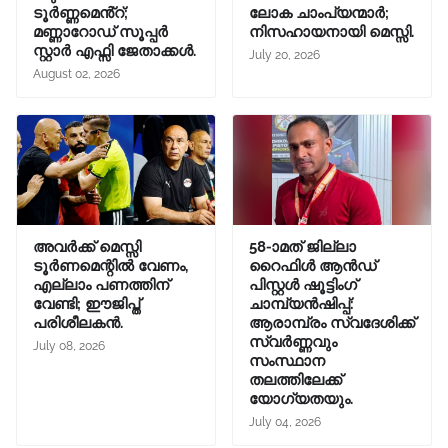
ടൂർണ്ണമെൻ്റ്;
ലോക ചാംപ്യന്മാർ;
മണ്ണാറോഡ് സൂപ്പർ
നിസഹായനായി മെസ്സി.
സ്റ്റാർ എഫ്സി ജേതാക്കൾ.
July 20, 2026
August 02, 2026
അവർക്ക് മെസ്സി
58-ാമത് ജില്ലാ
ടൂർണമെന്റിൽ വേണം,
റൈഫിൾ ആൻഡ്
എല്ലാം പണത്തിന്
പിസ്റ്റൾ ഷൂട്ടിംഗ്
വേണ്ടി; ഈജിപ്ത്
ചാമ്പ്യൻഷിപ്പ്:
പരിശീലകൻ.
ആരാമ്പ്രം സ്വദേശിക്ക്
സ്വർണ്ണവും
July 08, 2026
സംസ്ഥാന
തലത്തിലേക്ക്
യോഗ്യതയും.
July 04, 2026