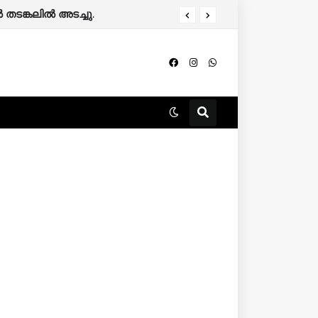
 തടങ്കലിൽ അടച്ചു.
ചെറുകിടക്കാർക്ക് സർവീസ് ചാർജില്ല, യുപിഐ ഇടപാടുകൾ സൗജന്യമായി തുടരും- പേയ്മെന്റ്സ് കൗൺസിൽ ഓഫ് ഇന്ത്യ.