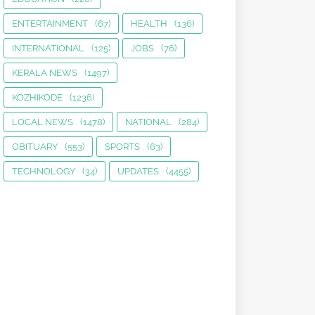
ENTERTAINMENT
(67)
HEALTH
(136)
INTERNATIONAL
(125)
JOBS
(76)
KERALA NEWS
(1497)
KOZHIKODE
(1236)
LOCAL NEWS
(1478)
NATIONAL
(284)
OBITUARY
(553)
SPORTS
(63)
TECHNOLOGY
(34)
UPDATES
(4455)