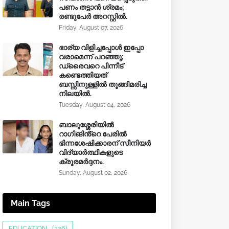
പണം തട്ടാൻ ശ്രമം;
രണ്ടുപേർ അറസ്റ്റിൽ.
Friday, August 07, 2026
ഭാര്യ വിളിച്ചപ്പോള്‍ ഇപ്പോ
വരാമെന്ന് പറഞ്ഞു;
ഡ്രൈവറെ പിന്നീട്
കണ്ടെത്തിയത്
ബസ്സിനുള്ളില്‍ തൂങ്ങിമരിച്ച
നിലയിൽ.
Tuesday, August 04, 2026
ബാലുശ്ശേരിയിൽ
റാഗിങിൻ്റെ പേരിൽ
ഭിന്നശേഷിക്കാരന് സീനിയർ
വിദ്യാർത്ഥികളുടെ
ക്രൂരമര്‍ദ്ദനം.
Sunday, August 02, 2026
Main Tags
EDUCATION
(226)