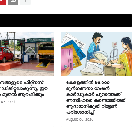
ങ്ങളുടെ ഫിറ്റ്‌നസ്
കേരളത്തിൽ 86,000
്റ് ഡിജിറ്റലാകുന്നു; ഈ
മുൻഗണനാ റേഷൻ
 മുതൽ ആരംഭിക്കും
കാർഡുകാർ പുറത്തേക്ക്;
അനർഹരെ കണ്ടെത്തിയത്
 07, 2026
ആദായനികുതി റിട്ടേൺ
പരിശോധിച്ച്.
August 06, 2026