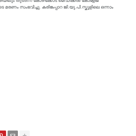
ിലും തുടർന്ന് കോഴിക്കോട് മെഡിക്കൽ കോളേജ്
മരണം സംഭവിച്ചു. കരിങ്കപ്പാറ ജി.യു.പി.സ്കൂളിലെ ഒന്നാം