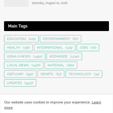
Saturday, August 01, 2026
Main Tags
EDUCATION
(225)
ENTERTAINMENT
(67)
HEALTH
(136)
INTERNATIONAL
(125)
JOBS
(76)
KERALA NEWS
(1490)
KOZHIKODE
(1230)
LOCAL NEWS
(1476)
NATIONAL
(282)
OBITUARY
(550)
SPORTS
(63)
TECHNOLOGY
(34)
UPDATES
(4437)
Our website uses cookies to improve your experience.
Learn
more