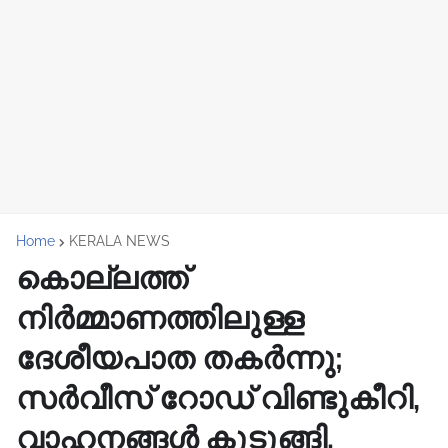
Home
KERALA NEWS
കൊല്ലത്ത്
നിർമ്മാണത്തിലുള്ള
ദേശീയപാത തകർന്നു;
സർവീസ് റോഡ് വിണ്ടുകീറി,
വാഹനങ്ങൾ കുടുങ്ങി.