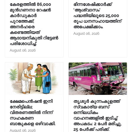
കേരളത്തിൽ 86,000
ഭിന്നശേഷിക്കാർക്ക്
മുൻഗണനാ റേഷൻ
‘ആശ്വാസം’
കാർഡുകാർ
പദ്ധതിയിലൂടെ 25,000
പുറത്തേക്ക്;
രൂപ ധനസഹായത്തിന്
അനർഹരെ
അപേക്ഷിക്കാം.
കണ്ടെത്തിയത്
August 06, 2026
ആദായനികുതി റിട്ടേൺ
പരിശോധിച്ച്.
August 06, 2026
ക്ഷേമപെൻഷൻ ഇനി
തൃശൂർ കുന്നംകുളത്ത്
നേരിട്ടില്ല;
സ്വകാര്യ ബസ്
വിതരണത്തിൽ നിന്ന്
ഒന്നിലധികം
സഹകരണ
വാഹനങ്ങളിൽ ഇടിച്ച്
ബാങ്കുകളെ ഒഴിവാക്കി.
അപകടം: 2 പേർ മരിച്ചു,
25 പേർക്ക് പരിക്ക്.
August 06, 2026