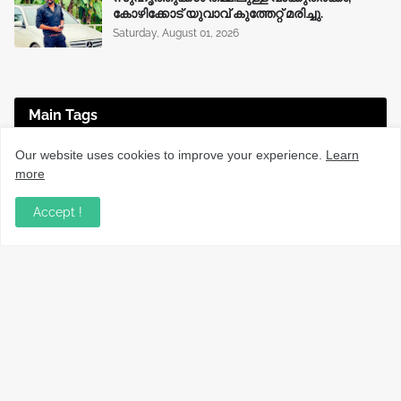
കോഴിക്കോട് യുവാവ് കുത്തേറ്റ് മരിച്ചു.
Saturday, August 01, 2026
Main Tags
Our website uses cookies to improve your experience.
Learn
EDUCATION
(225)
ENTERTAINMENT
(67)
more
HEALTH
(136)
INTERNATIONAL
(125)
JOBS
(76)
Accept !
KERALA NEWS
(1495)
KOZHIKODE
(1230)
LOCAL NEWS
(1476)
NATIONAL
(282)
OBITUARY
(552)
SPORTS
(63)
TECHNOLOGY
(34)
UPDATES
(4442)