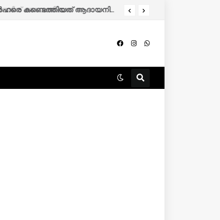
തിന് അപേക്ഷിക്കാം.
കേരളത്തിൽ 86,000 മുൻഗണനാ റേഷൻ കാർഡുകാർ പുറത്തേക്ക്; അനർഹരെ കണ്ടെത്തിയത് ആദായനികുതി റിട്ടേൺ പരിശോധിച്ച്.