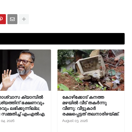
താശ്വാസ ക്യാമ്പിൽ
കോഴിക്കോട് കനത്ത
യത്തിന് ഭക്ഷണവും
മഴയിൽ വീട് തകർന്നു
രവും ലഭിക്കുന്നില്ല;
വീണു: വീട്ടുകാർ
ച സമ്മതിച്ച് എംഎൽഎ.
രക്ഷപ്പെട്ടത് തലനാരിഴയ്ക്ക്.
 04, 2026
August 03, 2026