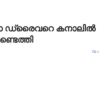
ടോ ഡ്രൈവറെ കനാലിൽ
ണ്ടെത്തി
0