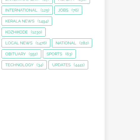
INTERNATIONAL
(125)
JOBS
(76)
KERALA NEWS
(1494)
KOZHIKODE
(1230)
LOCAL NEWS
(1476)
NATIONAL
(282)
OBITUARY
(552)
SPORTS
(63)
TECHNOLOGY
(34)
UPDATES
(4441)