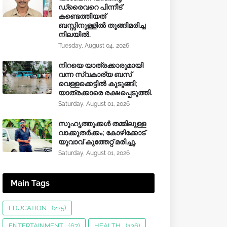
ഡ്രൈവറെ പിന്നീട്
കണ്ടെത്തിയത്
ബസ്സിനുള്ളില്‍ തൂങ്ങിമരിച്ച
നിലയിൽ.
Tuesday, August 04, 2026
നിറയെ യാത്രക്കാരുമായി
വന്ന സ്വകാര്യ ബസ്
വെള്ളക്കെട്ടിൽ കുടുങ്ങി;
യാത്രക്കാരെ രക്ഷപ്പെടുത്തി.
Saturday, August 01, 2026
സുഹൃത്തുക്കൾ തമ്മിലുള്ള
വാക്കുതർക്കം; കോഴിക്കോട്
യുവാവ് കുത്തേറ്റ് മരിച്ചു.
Saturday, August 01, 2026
Main Tags
EDUCATION
(225)
ENTERTAINMENT
(67)
HEALTH
(136)