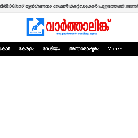
ഷിക്കാർക്ക് ‘ആശ്വാസം’ പദ്ധതിയിലൂടെ 25,000 രൂപ ധനസഹായത്
്തകൾ
കേരളം
ദേശീയം
അന്താരാഷ്ട്രം
More