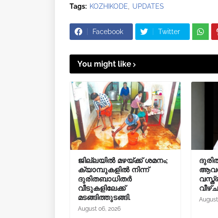
Tags:
KOZHIKODE
UPDATES
Facebook
Twitter
You might like
ജില്ലയിൽ മഴയ്ക്ക് ശമനം;
ദുരി
ക്യാമ്പുകളിൽ നിന്ന്
ആവശ്
ദുരിതബാധിതർ
വസ്ത്
വീടുകളിലേക്ക്
വീഴ്
മടങ്ങിത്തുടങ്ങി.
August
August 06, 2026