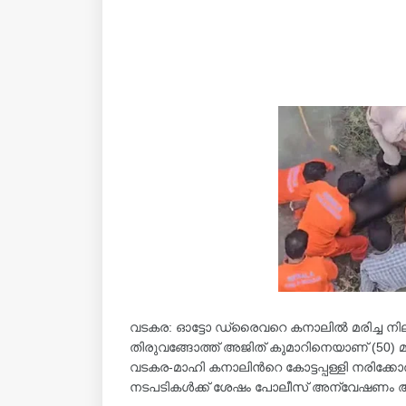
വടകര: ഓട്ടോ ഡ്രൈവറെ കനാലിൽ മരിച്ച നിലയ
തിരുവങ്ങോത്ത് അജിത് കുമാറിനെയാണ് (50)
വടകര-മാഹി കനാലിന്‍റെ കോട്ടപ്പള്ളി നരിക്കോ
നടപടികൾക്ക് ശേഷം പോലീസ് അന്വേഷണം ആര