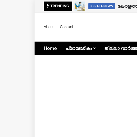
ഭിന്നശേ
TRENDING
KERALA NEWS
KERALA NEWS
About
Contact
Home
പ്രാദേശികം
ജില്ലാ വാർത