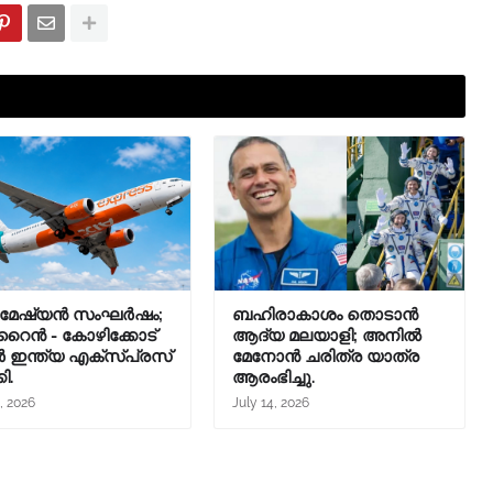
ചിമേഷ്യൻ സംഘർഷം;
ബഹിരാകാശം തൊടാൻ
ൈൻ - കോഴിക്കോട്
ആദ്യ മലയാളി; അനിൽ
 ഇന്ത്യ എക്സ്പ്രസ്
മേനോൻ ചരിത്ര യാത്ര
കി.
ആരംഭിച്ചു.
, 2026
July 14, 2026