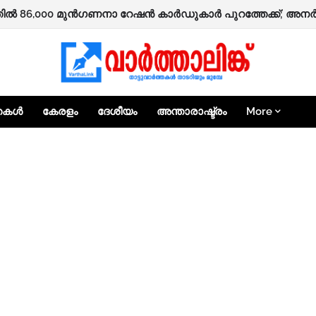
ഷിക്കാർക്ക് ‘ആശ്വാസം’ പദ്ധതിയിലൂടെ 25,000 രൂപ ധനസഹായത്
്തകൾ
കേരളം
ദേശീയം
അന്താരാഷ്ട്രം
More