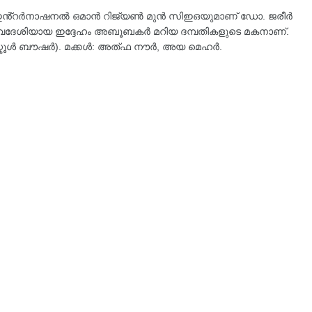
 ഇൻ്റർനാഷനൽ ഒമാൻ റിജ്യൺ മുൻ സിഇഒയുമാണ് ഡോ. ജരീർ
 സ്വദേശിയായ ഇദ്ദേഹം അബൂബകർ മറിയ ദമ്പതികളുടെ മകനാണ്.
സ്കൂൾ ബൗഷർ). മക്കൾ: അത്ഫ നൗർ, അയ മെഹർ.