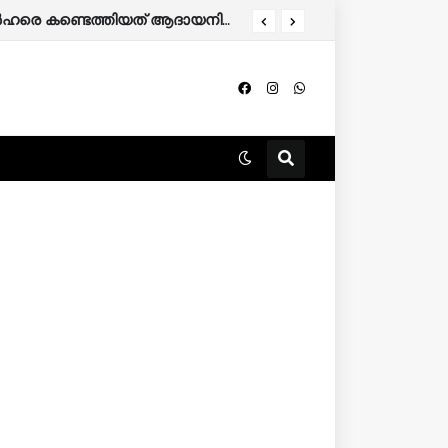
തിന് അപേക്ഷിക്കാം.
കേരളത്തിൽ 86,000 മുൻഗണനാ റേഷൻ കാർഡുകാർ പുറത്തേക്ക്; അനർഹരെ കണ്ടെത്തിയത് ആദായനികുതി റിട്ടേൺ പരിശോധിച്ച്.