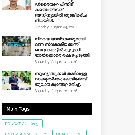
ഡ്രൈവറെ പിന്നീട്
കണ്ടെത്തിയത്
ബസ്സിനുള്ളില്‍ തൂങ്ങിമരിച്ച
നിലയിൽ.
Tuesday, August 04, 2026
നിറയെ യാത്രക്കാരുമായി
വന്ന സ്വകാര്യ ബസ്
വെള്ളക്കെട്ടിൽ കുടുങ്ങി;
യാത്രക്കാരെ രക്ഷപ്പെടുത്തി.
Saturday, August 01, 2026
സുഹൃത്തുക്കൾ തമ്മിലുള്ള
വാക്കുതർക്കം; കോഴിക്കോട്
യുവാവ് കുത്തേറ്റ് മരിച്ചു.
Saturday, August 01, 2026
Main Tags
EDUCATION
(225)
ENTERTAINMENT
(67)
HEALTH
(136)