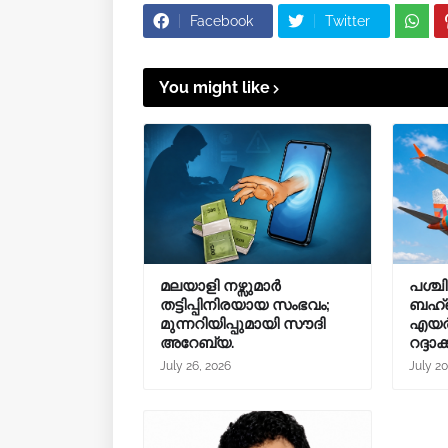
Facebook
Twitter
You might like
മലയാളി നഴ്സുമാർ
പശ്
തട്ടിപ്പിനിരയായ സംഭവം;
ബഹ്റ
മുന്നറിയിപ്പുമായി സൗദി
എ‍യർ
അറേബ്യ.
റദ്ദാക്
July 26, 2026
July 20