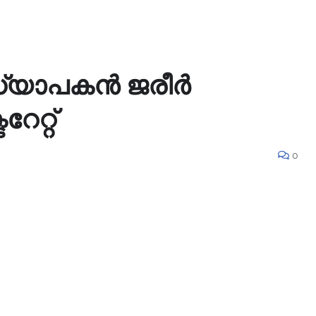
്യാപകൻ ജരീർ
േറ്റ്
0