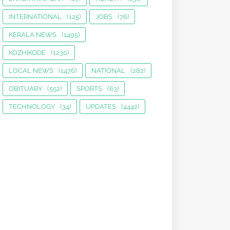
INTERNATIONAL
(125)
JOBS
(76)
KERALA NEWS
(1495)
KOZHIKODE
(1230)
LOCAL NEWS
(1476)
NATIONAL
(282)
OBITUARY
(552)
SPORTS
(63)
TECHNOLOGY
(34)
UPDATES
(4442)