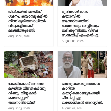
ജില്ലയിൽ മഴയ്ക്ക്
ദുരിതാശ്വാസ
ശമനം; ക്യാമ്പുകളിൽ
ക്യാമ്പിൽ
നിന്ന് ദുരിതബാധിതർ
ആവശ്യത്തിന്
വീടുകളിലേക്ക്
ഭക്ഷണവും വസ്ത്രവും
മടങ്ങിത്തുടങ്ങി.
ലഭിക്കുന്നില്ല; വീഴ്ച
സമ്മതിച്ച് എംഎൽഎ.
August 06, 2026
August 04, 2026
കോഴിക്കോട് കനത്ത
പത്തുവയസുകാരനെ
മഴയിൽ വീട് തകർന്നു
കാറിൽ
വീണു: വീട്ടുകാർ
കയറ്റിക്കൊണ്ടുപോയി
രക്ഷപ്പെട്ടത്
പീഡിപ്പിച്ചു;
തലനാരിഴയ്ക്ക്.
വയോധികൻ അറസ്റ്റിൽ.
August 03, 2026
August 02, 2026