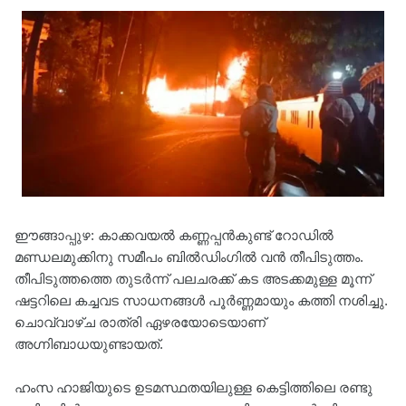
ഈങ്ങാപ്പുഴ: കാക്കവയൽ കണ്ണപ്പൻകുണ്ട് റോഡിൽ
മണ്ഡലമുക്കിനു സമീപം ബിൽഡിംഗിൽ വൻ തീപിടുത്തം.
തീപിടുത്തത്തെ തുടർന്ന് പലചരക്ക് കട അടക്കമുള്ള മൂന്ന്
ഷട്ടറിലെ കച്ചവട സാധനങ്ങൾ പൂർണ്ണമായും കത്തി നശിച്ചു.
ചൊവ്വാഴ്ച രാത്രി ഏഴരയോടെയാണ്
അഗ്നിബാധയുണ്ടായത്.
ഹംസ ഹാജിയുടെ ഉടമസ്ഥതയിലുള്ള കെട്ടിത്തിലെ രണ്ടു