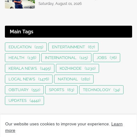
Saturday, August 01, 2026
Main Tags
EDUCATION
(225)
ENTERTAINMENT
(67)
HEALTH
(136)
INTERNATIONAL
(125)
JOBS
(76)
KERALA NEWS
(1495)
KOZHIKODE
(1230)
LOCAL NEWS
(1476)
NATIONAL
(282)
OBITUARY
(552)
SPORTS
(63)
TECHNOLOGY
(34)
UPDATES
(4442)
Our website uses cookies to improve your experience.
Learn
more