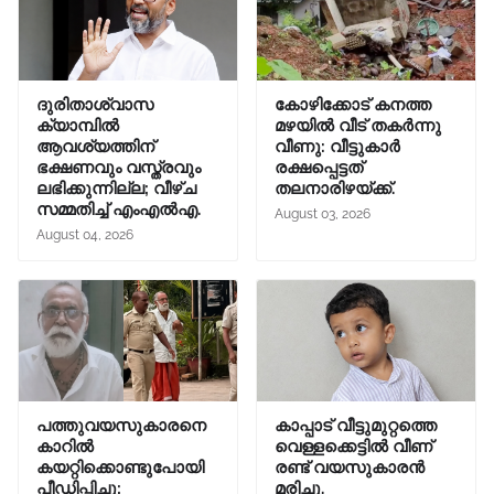
ദുരിതാശ്വാസ
കോഴിക്കോട് കനത്ത
ക്യാമ്പിൽ
മഴയിൽ വീട് തകർന്നു
ആവശ്യത്തിന്
വീണു: വീട്ടുകാർ
ഭക്ഷണവും വസ്ത്രവും
രക്ഷപ്പെട്ടത്
ലഭിക്കുന്നില്ല; വീഴ്ച
തലനാരിഴയ്ക്ക്.
സമ്മതിച്ച് എംഎൽഎ.
August 03, 2026
August 04, 2026
പത്തുവയസുകാരനെ
കാപ്പാട് വീട്ടുമുറ്റത്തെ
കാറിൽ
വെള്ളക്കെട്ടില്‍ വീണ്
കയറ്റിക്കൊണ്ടുപോയി
രണ്ട് വയസുകാരന്‍
പീഡിപ്പിച്ചു;
മരിച്ചു.