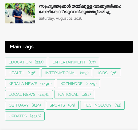
സുഹൃത്തുക്കൾ തമ്മിലുള്ള വാക്കുതർക്കം;
കോഴിക്കോട് യുവാവ് കുത്തേറ്റ് മരിച്ചു.
Saturday, August 01, 2026
Main Tags
EDUCATION
(225)
ENTERTAINMENT
(67)
HEALTH
(136)
INTERNATIONAL
(125)
JOBS
(76)
KERALA NEWS
(1490)
KOZHIKODE
(1229)
LOCAL NEWS
(1476)
NATIONAL
(282)
OBITUARY
(549)
SPORTS
(63)
TECHNOLOGY
(34)
UPDATES
(4436)