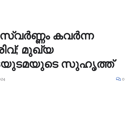
സ്വർണ്ണം കവർന്ന
വ്; മുഖ്യ
യുടമയുടെ സുഹൃത്ത്
024
0