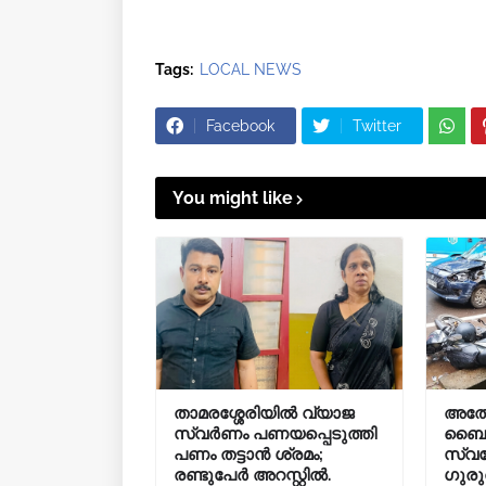
Tags:
LOCAL NEWS
Facebook
Twitter
You might like
താമരശ്ശേരിയിൽ വ്യാജ
അത്
സ്വർണം പണയപ്പെടുത്തി
ബൈക്ക
പണം തട്ടാൻ ശ്രമം;
സ്വദേ
രണ്ടുപേർ അറസ്റ്റിൽ.
ഗുരു