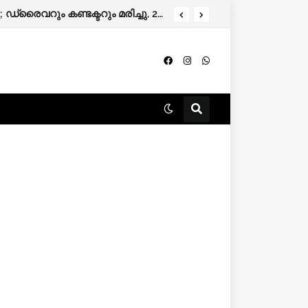
 ഒട്ടേറെ കേസുകൾ.
ബംഗളൂരുവിലേക്ക് പോയ കെഎസ്ആർടിസി ബസ് നിയന്ത്രണം വിട്ട് മറിഞ്ഞു; ഡ്രൈവറും കണ്ടക്ടറും മരിച്ചു, 20 പേർക്ക് പരിക്ക്.