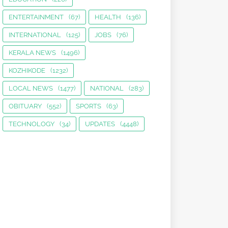
ENTERTAINMENT
(67)
HEALTH
(136)
INTERNATIONAL
(125)
JOBS
(76)
KERALA NEWS
(1496)
KOZHIKODE
(1232)
LOCAL NEWS
(1477)
NATIONAL
(283)
OBITUARY
(552)
SPORTS
(63)
TECHNOLOGY
(34)
UPDATES
(4448)