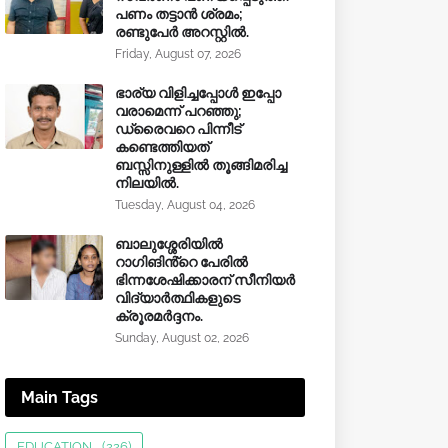
പണം തട്ടാൻ ശ്രമം;
രണ്ടുപേർ അറസ്റ്റിൽ.
Friday, August 07, 2026
ഭാര്യ വിളിച്ചപ്പോള്‍ ഇപ്പോ
വരാമെന്ന് പറഞ്ഞു;
ഡ്രൈവറെ പിന്നീട്
കണ്ടെത്തിയത്
ബസ്സിനുള്ളില്‍ തൂങ്ങിമരിച്ച
നിലയിൽ.
Tuesday, August 04, 2026
ബാലുശ്ശേരിയിൽ
റാഗിങിൻ്റെ പേരിൽ
ഭിന്നശേഷിക്കാരന് സീനിയർ
വിദ്യാർത്ഥികളുടെ
ക്രൂരമര്‍ദ്ദനം.
Sunday, August 02, 2026
Main Tags
EDUCATION
(226)