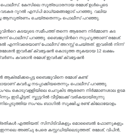
ൊലീസ്. കേസിലെ സൂത്രധാരനായ രമേശ് ഉള്‍പ്പെടെ
ി വടകര റൂറൽ എസ്‍പി മാധ്യമങ്ങളോട് പറഞ്ഞു. വലിയ
ര്‍ച്ച ആസൂത്രണം ചെയ്തതെന്നും പൊലീസ് പറഞ്ഞു.
ൈജുവിന്‍റെ കടയുടെ സമീപത്ത് തന്നെ ആഭരണ നിർമ്മാണ കട
ന്ന് പൊലീസ് പറഞ്ഞു. ബൈജുവിന്‍റെ സുഹൃത്താണ് രമേശ്.
ല്‍ എന്നിവരെയാണ് പോലീസ് അറസ്റ്റ് ചെയ്തത്. ഇവരിൽ നിന്ന്
ു. രമേശൻ ഇവര്‍ക്ക് ക്വട്ടേഷൻ കൊടുത്ത തുകയായ 12 ലക്ഷം
വര്‍ണം കവരാൻ രമേശ് ഇവർക്ക് ക്വട്ടേഷൻ
ാൻ ആക്രമിക്കപ്പെട്ട ബൈജുവിനെ രമേശ് കണ്ട്
യാണ് കവര്‍ച്ച നടപ്പാക്കിയതെന്നും പൊലീസ് പറഞ്ഞു.
 സംഘം കൊടുവള്ളിയിലെ ചെറുകിട ആഭരണ നിർമ്മാണശാല ഉടമ
ഇടിച്ചിട്ടത്. സ്കൂട്ടറിൽ വീട്ടിലേക്ക് വരികയായിരുന്നു
ീഷണിപ്പെടുത്തിയ സംഘം ബാഗിൽ സൂക്ഷിച്ച രണ്ട് കിലോയോളം
്ടാണ് പ്രതികൾ എത്തിയത്. സിസിടിവികളും മൊബൈൽ ഫോണുകളും
ഇന്നലെ അഞ്ചു പേരെ കസ്റ്റഡിയിലെടുത്തത്. രമേശ്‌, വിപിൻ,