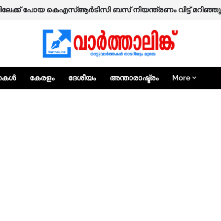
േന്ദ്രീകരിച്ച് മോഷണം നടത്തുന്ന പ്രതി പിടിയിൽ; തെളിഞ്ഞത്
്തകൾ
കേരളം
ദേശീയം
അന്താരാഷ്ട്രം
More