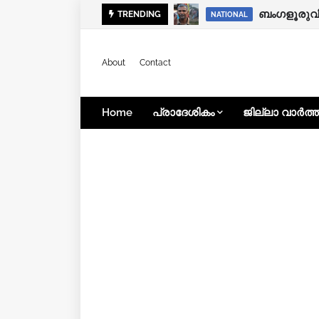
പള്ളികൾ ക
TRENDING
KOZHIKODE
NATIONAL
About
Contact
Home
പ്രാദേശികം
ജില്ലാ വാർത