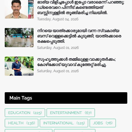
ഭാര്യ വിളിച്ചപ്പോള്‍ ഇപ്പോ വരാമെന്ന് പറഞ്ഞു;
ഡ്രൈവറെ പിന്നീട് കണ്ടെത്തിയത്
ബസ്സിനുള്ളില്‍ തൂങ്ങിമരിച്ച നിലയിൽ.
Tuesday, August 04, 2026
നിറയെ യാത്രക്കാരുമായി വന്ന സ്വകാര്യ
ബസ് വെള്ളക്കെട്ടിൽ കുടുങ്ങി; യാത്രക്കാരെ
രക്ഷപ്പെടുത്തി.
Saturday, August 01, 2026
സുഹൃത്തുക്കൾ തമ്മിലുള്ള വാക്കുതർക്കം;
കോഴിക്കോട് യുവാവ് കുത്തേറ്റ് മരിച്ചു.
Saturday, August 01, 2026
Main Tags
EDUCATION
(225)
ENTERTAINMENT
(67)
HEALTH
(136)
INTERNATIONAL
(125)
JOBS
(76)