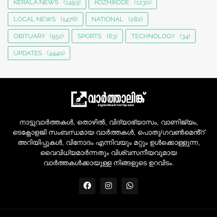
KERALA NEWS
(1493)
KOZHIKODE
(1230)
LOCAL NEWS
(1476)
NATIONAL
(282)
OBITUARY
(552)
SPORTS
(63)
TECHNOLOGY
(34)
UPDATES
(4440)
നാട്ടുവാർത്തകൾ, തൊഴിൽ, വിദ്യാഭ്യാസം, വാണിജ്യം,
ടെക്നോളജി സംബന്ധമായ വാർത്തകൾ, പൊതു/ഗവൺമെൻ്റ്
അറിയിപ്പുകൾ, വിനോദം എന്നിവയും മറ്റും ഉൾക്കൊള്ളുന്ന,
വൈവിധ്യമാർന്നതും വിശ്വസനീയവുമായ
വാർത്തകൾക്കായുള്ള നിങ്ങളുടെ ഉറവിടം.