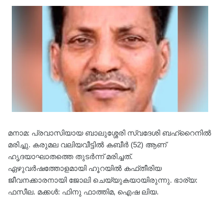
മനാമ: പ്രവാസിയായ ബാലുശ്ശേരി സ്വദേശി ബഹ്‌റൈനില്‍
മരിച്ചു. കരുമല വലിയവീട്ടില്‍ കബീര്‍ (52) ആണ്
ഹൃദയാഘാതത്തെ തുടർന്ന് മരിച്ചത്.
ഏഴുവർഷത്തോളമായി ഹൂറയില്‍ കഫ്തീരിയ
ജീവനക്കാരനായി ജോലി ചെയ്യുകയായിരുന്നു. ഭാര്യ:
ഫസീല. മക്കള്‍: ഫിനു ഫാത്തിമ, ഐഷ ലിയ.