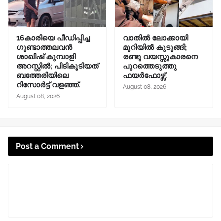
16കാരിയെ പീഡിപ്പിച്ച
വാതിൽ ലോക്കായി
ഗുണ്ടാത്തലവൻ
മുറിയിൽ കുടുങ്ങി;
ശാഖിഷ് കുമ്പാളി
രണ്ടു വയസ്സുകാരനെ
അറസ്റ്റിൽ; പിടികൂടിയത്
പുറത്തെടുത്തു
ബത്തേരിയിലെ
ഫയർഫോഴ്സ്.
റിസോർട്ട് വളഞ്ഞ്.
August 08, 2026
August 08, 2026
Post a Comment