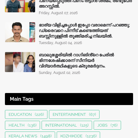
പണയപ്പെടുത്തി പണം തട്ടാൻ ശ്രമം; രണ്ടുപേർ
അറസ്റ്റിൽ.
Friday, August 07, 2026
ഭാര്യ വിളിച്ചപ്പോള്‍ ഇപ്പോ വരാമെന്ന് പറഞ്ഞു;
ഡ്രൈവറെ പിന്നീട് കണ്ടെത്തിയത്
ബസ്സിനുള്ളില്‍ തൂങ്ങിമരിച്ച നിലയിൽ.
Tuesday, August 04, 2026
ബാലുശ്ശേരിയിൽ റാഗിങിൻ്റെ പേരിൽ
ഭിന്നശേഷിക്കാരന് സീനിയർ
വിദ്യാർത്ഥികളുടെ ക്രൂരമര്‍ദ്ദനം.
Sunday, August 02, 2026
Main Tags
EDUCATION
(226)
ENTERTAINMENT
(67)
HEALTH
(136)
INTERNATIONAL
(125)
JOBS
(76)
KERALA NEWS
(1498)
KOZHIKODE
(1236)