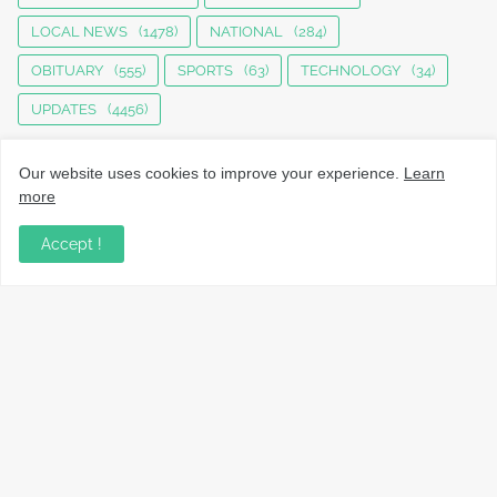
LOCAL NEWS
(1478)
NATIONAL
(284)
OBITUARY
(555)
SPORTS
(63)
TECHNOLOGY
(34)
UPDATES
(4456)
Our website uses cookies to improve your experience.
Learn
more
Accept !
നാട്ടുവാർത്തകൾ, തൊഴിൽ, വിദ്യാഭ്യാസം, വാണിജ്യം,
ടെക്നോളജി സംബന്ധമായ വാർത്തകൾ, പൊതു/ഗവൺമെൻ്റ്
അറിയിപ്പുകൾ, വിനോദം എന്നിവയും മറ്റും ഉൾക്കൊള്ളുന്ന,
വൈവിധ്യമാർന്നതും വിശ്വസനീയവുമായ
വാർത്തകൾക്കായുള്ള നിങ്ങളുടെ ഉറവിടം.