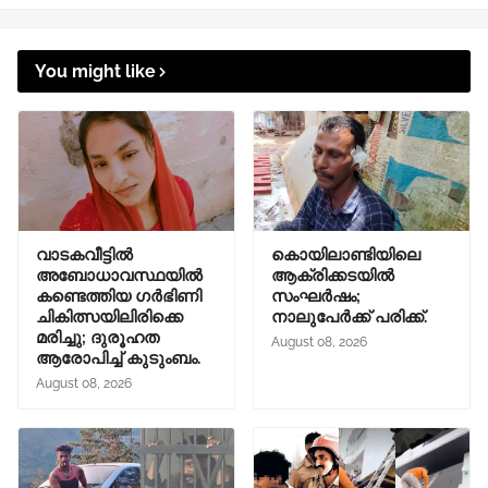
You might like
വാടകവീട്ടില്‍
കൊയിലാണ്ടിയിലെ
അബോധാവസ്ഥയില്‍
ആക്രിക്കടയിൽ
കണ്ടെത്തിയ ഗര്‍ഭിണി
സംഘർഷം;
ചികിത്സയിലിരിക്കെ
നാലുപേർക്ക് പരിക്ക്.
മരിച്ചു; ദുരൂഹത
August 08, 2026
ആരോപിച്ച് കുടുംബം.
August 08, 2026