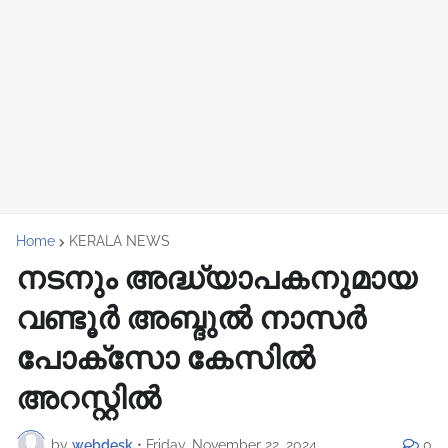
Home
KERALA NEWS
നടനും അദ്ധ്യാപകനുമായ
വണ്ടൂർ അബ്ദുൽ നാസർ
പോക്സോ കേസിൽ
അറസ്റ്റിൽ
by
webdesk
•
Friday, November 22, 2024
0