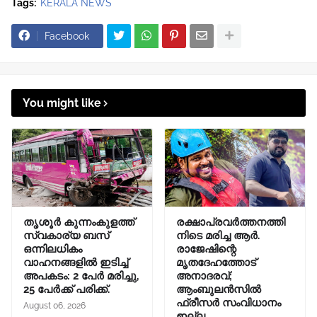
Tags:
KERALA NEWS
Facebook
You might like
തൃശൂർ കുന്നംകുളത്ത്
രക്ഷാപ്രവർത്തനത്തി
സ്വകാര്യ ബസ്
നിടെ മരിച്ച ആർ.
ഒന്നിലധികം
രാജേഷിന്റെ
വാഹനങ്ങളിൽ ഇടിച്ച്
മൃതദേഹത്തോട്
അപകടം: 2 പേർ മരിച്ചു,
അനാദരവ്;
25 പേർക്ക് പരിക്ക്.
ആംബുലൻസിൽ
ഫ്രീസർ സംവിധാനം
August 06, 2026
ഇല്ല.