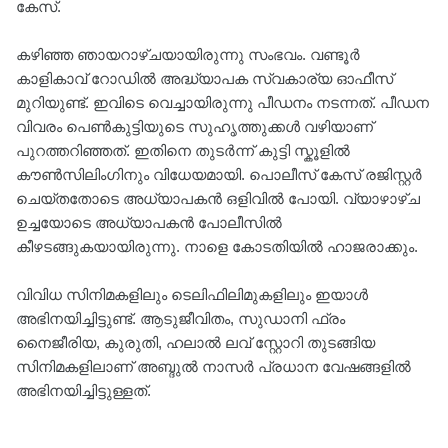
കേസ്.
കഴിഞ്ഞ ഞായറാഴ്ചയായിരുന്നു സംഭവം. വണ്ടൂർ
കാളികാവ് റോഡിൽ അദ്ധ്യാപക സ്വകാര്യ ഓഫീസ്
മുറിയുണ്ട്. ഇവിടെ വെച്ചായിരുന്നു പീഡനം നടന്നത്. പീഡന
വിവരം പെൺകുട്ടിയുടെ സുഹൃത്തുക്കൾ വഴിയാണ്
പുറത്തറിഞ്ഞത്. ഇതിനെ തുടർന്ന് കുട്ടി സ്കൂളിൽ
കൗൺസിലിംഗിനും വിധേയമായി. പൊലീസ് കേസ് രജിസ്റ്റർ
ചെയ്തതോടെ അധ്യാപകൻ ഒളിവിൽ പോയി. വ്യാഴാഴ്ച
ഉച്ചയോടെ അധ്യാപകന്‍ പോലീസില്‍
കീഴടങ്ങുകയായിരുന്നു. നാളെ കോടതിയിൽ ഹാജരാക്കും.
വിവിധ സിനിമകളിലും ടെലിഫിലിമുകളിലും ഇയാൾ
അഭിനയിച്ചിട്ടുണ്ട്. ആടുജീവിതം, സുഡാനി ഫ്രം
നൈജീരിയ, കുരുതി, ഹലാല്‍ ലവ് സ്റ്റോറി തുടങ്ങിയ
സിനിമകളിലാണ് അബ്ദുൽ നാസർ പ്രധാന വേഷങ്ങളിൽ
അഭിനയിച്ചിട്ടുള്ളത്.