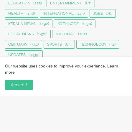
EDUCATION
(225)
ENTERTAINMENT
(67)
HEALTH
(136)
INTERNATIONAL
(125)
JOBS
(76)
KERALA NEWS
(1492)
KOZHIKODE
(1230)
LOCAL NEWS
(1476)
NATIONAL
(282)
OBITUARY
(552)
SPORTS
(63)
TECHNOLOGY
(34)
UPDATES
(4439)
Our website uses cookies to improve your experience.
Learn
more
Accept !
നാട്ടുവാർത്തകൾ, തൊഴിൽ, വിദ്യാഭ്യാസം, വാണിജ്യം,
ടെക്നോളജി സംബന്ധമായ വാർത്തകൾ, പൊതു/ഗവൺമെൻ്റ്
അറിയിപ്പുകൾ, വിനോദം എന്നിവയും മറ്റും ഉൾക്കൊള്ളുന്ന,
വൈവിധ്യമാർന്നതും വിശ്വസനീയവുമായ
വാർത്തകൾക്കായുള്ള നിങ്ങളുടെ ഉറവിടം.