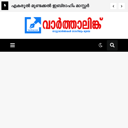
എകരൂൽ മുണ്ടക്കൽ ഇബ്രാഹിം മാസ്റ്റർ
നിര്യാതനായി.