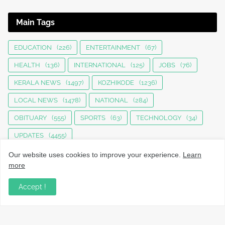
Main Tags
EDUCATION
(226)
ENTERTAINMENT
(67)
HEALTH
(136)
INTERNATIONAL
(125)
JOBS
(76)
KERALA NEWS
(1497)
KOZHIKODE
(1236)
LOCAL NEWS
(1478)
NATIONAL
(284)
OBITUARY
(555)
SPORTS
(63)
TECHNOLOGY
(34)
UPDATES
(4455)
Our website uses cookies to improve your experience.
Learn
more
Accept !
നാട്ടുവാർത്തകൾ, തൊഴിൽ, വിദ്യാഭ്യാസം, വാണിജ്യം,
ടെക്നോളജി സംബന്ധമായ വാർത്തകൾ, പൊതു/ഗവൺമെൻ്റ്