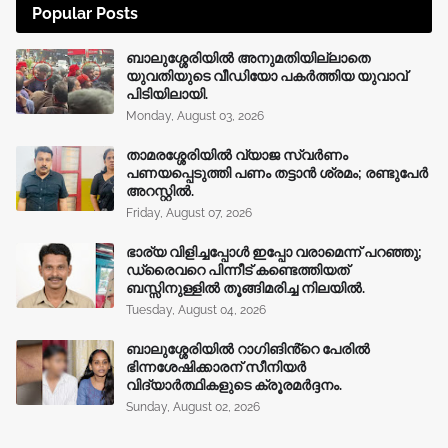
Popular Posts
ബാലുശ്ശേരിയിൽ അനുമതിയില്ലാതെ
യുവതിയുടെ വീഡിയോ പകർത്തിയ യുവാവ്
പിടിയിലായി.
Monday, August 03, 2026
താമരശ്ശേരിയിൽ വ്യാജ സ്വർണം
പണയപ്പെടുത്തി പണം തട്ടാൻ ശ്രമം; രണ്ടുപേർ
അറസ്റ്റിൽ.
Friday, August 07, 2026
ഭാര്യ വിളിച്ചപ്പോള്‍ ഇപ്പോ വരാമെന്ന് പറഞ്ഞു;
ഡ്രൈവറെ പിന്നീട് കണ്ടെത്തിയത്
ബസ്സിനുള്ളില്‍ തൂങ്ങിമരിച്ച നിലയിൽ.
Tuesday, August 04, 2026
ബാലുശ്ശേരിയിൽ റാഗിങിൻ്റെ പേരിൽ
ഭിന്നശേഷിക്കാരന് സീനിയർ
വിദ്യാർത്ഥികളുടെ ക്രൂരമര്‍ദ്ദനം.
Sunday, August 02, 2026