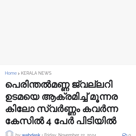
Home
KERALA NEWS
പെരിന്തൽമണ്ണ ജ്വല്ലറി
ഉടമയെ ആക്രമിച്ച് മൂന്നര
കിലോ സ്വർണ്ണം കവർന്ന
കേസിൽ 4 പേർ പിടിയിൽ
by
webdesk
•
Friday, November 22, 2024
0