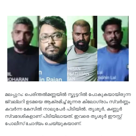
മലപ്പുറം: പെരിന്തൽമണ്ണയിൽ സ്കൂട്ടറിൽ പോകുകയായിരുന്ന
ജ്വല്ലറി ഉടമയെ ആക്രമിച്ച് മൂന്നര കിലോഗ്രാം സ്വർണ്ണം
കവർന്ന കേസിൽ നാലുപേർ പിടിയിൽ. തൃശൂർ, കണ്ണൂർ
സ്വദേശികളാണ് പിടിയിലായത്. ഇവരെ തൃശൂർ ഈസ്റ്റ്
പോലീസ് ചോദ്യം ചെയ്യുകയാണ്.