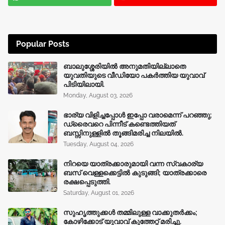
Popular Posts
ബാലുശ്ശേരിയിൽ അനുമതിയില്ലാതെ
യുവതിയുടെ വീഡിയോ പകർത്തിയ യുവാവ്
പിടിയിലായി.
Monday, August 03, 2026
ഭാര്യ വിളിച്ചപ്പോള്‍ ഇപ്പോ വരാമെന്ന് പറഞ്ഞു;
ഡ്രൈവറെ പിന്നീട് കണ്ടെത്തിയത്
ബസ്സിനുള്ളില്‍ തൂങ്ങിമരിച്ച നിലയിൽ.
Tuesday, August 04, 2026
നിറയെ യാത്രക്കാരുമായി വന്ന സ്വകാര്യ
ബസ് വെള്ളക്കെട്ടിൽ കുടുങ്ങി; യാത്രക്കാരെ
രക്ഷപ്പെടുത്തി.
Saturday, August 01, 2026
സുഹൃത്തുക്കൾ തമ്മിലുള്ള വാക്കുതർക്കം;
കോഴിക്കോട് യുവാവ് കുത്തേറ്റ് മരിച്ചു.