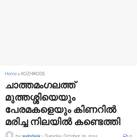
Home
KOZHIKODE
ചാത്തമംഗലത്ത്
മുത്തശ്ശിയെയും
പേരമകളെയും കിണറിൽ
മരിച്ച നിലയിൽ കണ്ടെത്തി
by
webdesk
•
Tuesday, October 29, 2024
0