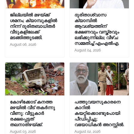
ജില്ലയിൽ മഴയ്ക്ക്
ദുരിതാശ്വാസ
ശമനം; ക്യാമ്പുകളിൽ
ക്യാമ്പിൽ
നിന്ന് ദുരിതബാധിതർ
ആവശ്യത്തിന്
വീടുകളിലേക്ക്
ഭക്ഷണവും വസ്ത്രവും
മടങ്ങിത്തുടങ്ങി.
ലഭിക്കുന്നില്ല; വീഴ്ച
സമ്മതിച്ച് എംഎൽഎ.
August 06, 2026
August 04, 2026
കോഴിക്കോട് കനത്ത
പത്തുവയസുകാരനെ
മഴയിൽ വീട് തകർന്നു
കാറിൽ
വീണു: വീട്ടുകാർ
കയറ്റിക്കൊണ്ടുപോയി
രക്ഷപ്പെട്ടത്
പീഡിപ്പിച്ചു;
തലനാരിഴയ്ക്ക്.
വയോധികൻ അറസ്റ്റിൽ.
August 03, 2026
August 02, 2026