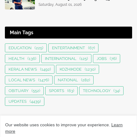
Saturday, August 01, 2026
Main Tags
EDUCATION
(225)
ENTERTAINMENT
(67)
HEALTH
(136)
INTERNATIONAL
(125)
JOBS
(76)
KERALA NEWS
(1492)
KOZHIKODE
(1230)
LOCAL NEWS
(1476)
NATIONAL
(282)
OBITUARY
(552)
SPORTS
(63)
TECHNOLOGY
(34)
UPDATES
(4439)
Our website uses cookies to improve your experience.
Learn
more