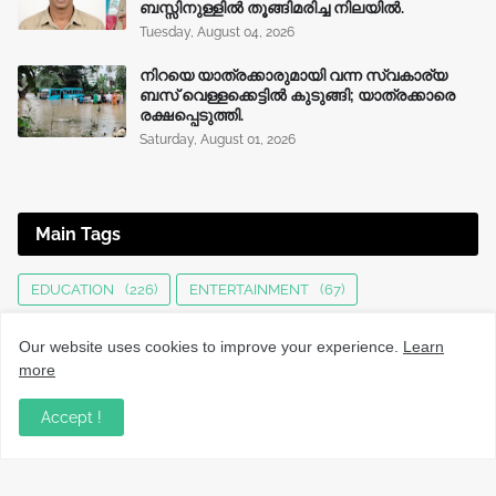
ബസ്സിനുള്ളില്‍ തൂങ്ങിമരിച്ച നിലയിൽ.
Tuesday, August 04, 2026
നിറയെ യാത്രക്കാരുമായി വന്ന സ്വകാര്യ
ബസ് വെള്ളക്കെട്ടിൽ കുടുങ്ങി; യാത്രക്കാരെ
രക്ഷപ്പെടുത്തി.
Saturday, August 01, 2026
Main Tags
EDUCATION
(226)
ENTERTAINMENT
(67)
HEALTH
(136)
INTERNATIONAL
(125)
JOBS
(76)
Our website uses cookies to improve your experience.
Learn
KERALA NEWS
(1496)
KOZHIKODE
(1232)
more
LOCAL NEWS
(1477)
NATIONAL
(282)
Accept !
OBITUARY
(552)
SPORTS
(63)
TECHNOLOGY
(34)
UPDATES
(4447)