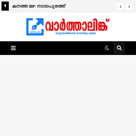
കനത്ത മഴ: നാദാപുരത്ത്
നിർമ്മാണത്തിലിരിക്കുന്ന രണ്ടുനില വീട്
തകർന്നുവീണു.