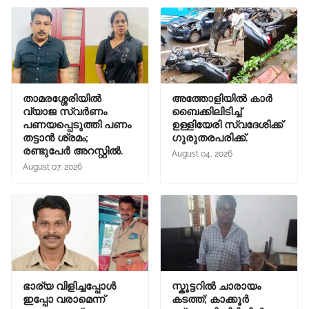
താമരശ്ശേരിയിൽ
അത്തോളിയിൽ കാർ
വ്യാജ സ്വർണം
ബൈക്കിലിടിച്ച്
പണയപ്പെടുത്തി പണം
ഉള്ളിയേരി സ്വദേശിക്ക്
തട്ടാൻ ശ്രമം;
ഗുരുതരപരിക്ക്.
രണ്ടുപേർ അറസ്റ്റിൽ.
August 04, 2026
August 07, 2026
ഭാര്യ വിളിച്ചപ്പോള്‍
സ്കൂട്ടറിൽ ചാരായം
ഇപ്പോ വരാമെന്ന്
കടത്ത്; കാക്കൂർ