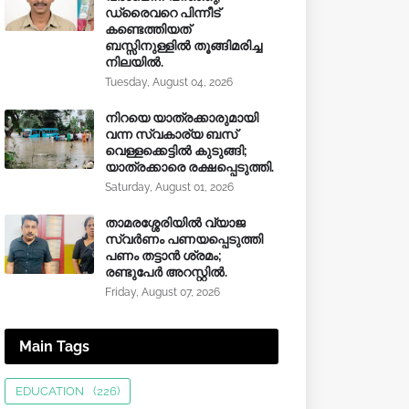
ഡ്രൈവറെ പിന്നീട്
കണ്ടെത്തിയത്
ബസ്സിനുള്ളില്‍ തൂങ്ങിമരിച്ച
നിലയിൽ.
Tuesday, August 04, 2026
നിറയെ യാത്രക്കാരുമായി
വന്ന സ്വകാര്യ ബസ്
വെള്ളക്കെട്ടിൽ കുടുങ്ങി;
യാത്രക്കാരെ രക്ഷപ്പെടുത്തി.
Saturday, August 01, 2026
താമരശ്ശേരിയിൽ വ്യാജ
സ്വർണം പണയപ്പെടുത്തി
പണം തട്ടാൻ ശ്രമം;
രണ്ടുപേർ അറസ്റ്റിൽ.
Friday, August 07, 2026
Main Tags
EDUCATION
(226)