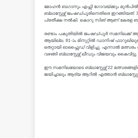
മോഹൻ ബഗാനും എഫ്സി ഗോവയ്ക്കും മുൻപിൽ
ബ്ലാസ്റ്റേഴ്സ് ജംഷഡ്പൂരിനെതിരെ ഇറങ്ങിയത്. 35
പ്രതീക്ഷ നൽകി. കൊറു സിങ് ആണ് കേരള ബ്ലാ
രണ്ടാം പകുതിയിൽ ജംഷ‍ഡ്പൂ‌ർ സമനിലക്ക് ആ
ആയില്ല. 81-ാം മിനുറ്റിൽ ഡാനിഷ് ഫാറൂഖിലൂടെ 
തെറ്റായി ഓഫ്സൈഡ് വിളിച്ചു. എന്നാൽ മത്സ
വഴങ്ങി ബ്ലാസ്റ്റേഴ്സ് ലീഡും വിജയവും കൈവിട്ടു.
ഈ സമനിലയോടെ ബ്ലാസ്റ്റേഴ്സ് 22 മത്സരങ്ങളിൽ 
ജയിച്ചാലും ആദ്യ ആറിൽ എത്താൻ ബ്ലാസ്റ്റേഴ്സ