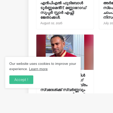
എൻപിഎൽ ഫുട്ബോൾ
അർജ
ടൂർണ്ണമെൻ്റ്; മണ്ണാറോഡ്
സ്പ
സൂപ്പർ സ്റ്റാർ എഫ്സി
ചാംപ
ജേതാക്കൾ.
നിസഹ
August 02, 2026
July 20
Our website uses cookies to improve your
experience.
Learn more
58-ാമത് ജില്ലാ റൈഫിൾ
Accept !
ആൻഡ് പിസ്റ്റൾ ഷൂട്ടിംഗ്
ചാമ്പ്യൻഷിപ്പ്: ആരാമ്പ്രം
സ്വദേശിക്ക് സ്വർണ്ണവും
സംസ്ഥാന തലത്തിലേക്ക്
യോഗ്യതയും.
July 04, 2026