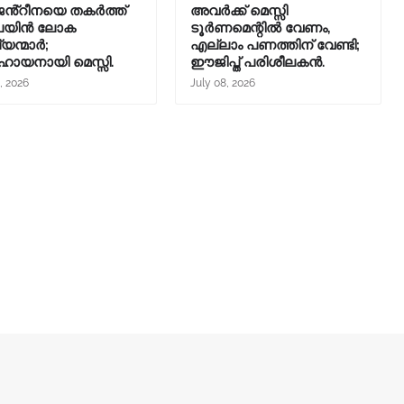
ൻ്റീനയെ തകർത്ത്
അവർക്ക് മെസ്സി
െയിൻ ലോക
ടൂർണമെന്റിൽ വേണം,
്യന്മാർ;
എല്ലാം പണത്തിന് വേണ്ടി;
ായനായി മെസ്സി.
ഈജിപ്ത് പരിശീലകൻ.
, 2026
July 08, 2026