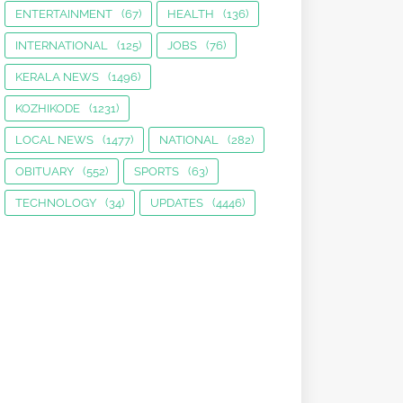
ENTERTAINMENT
(67)
HEALTH
(136)
INTERNATIONAL
(125)
JOBS
(76)
KERALA NEWS
(1496)
KOZHIKODE
(1231)
LOCAL NEWS
(1477)
NATIONAL
(282)
OBITUARY
(552)
SPORTS
(63)
TECHNOLOGY
(34)
UPDATES
(4446)