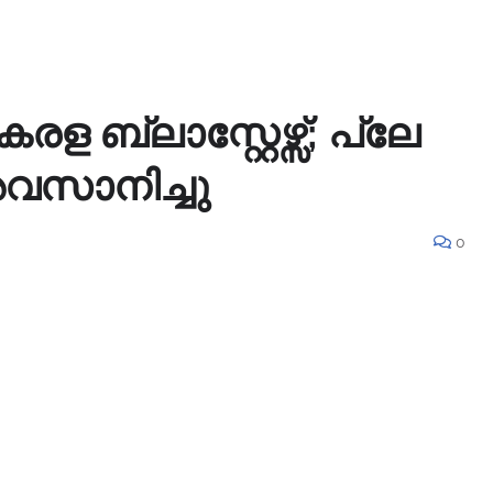
ള ബ്ലാസ്റ്റേഴ്സ്; പ്ലേ
വസാനിച്ചു
0