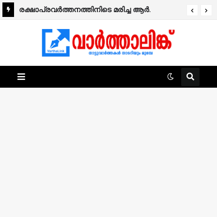
രക്ഷാപ്രവർത്തനത്തിനിടെ മരിച്ച ആർ.
രാജേഷിന്റെ മൃതദേഹത്തോട് അനാദരവ്;
ആംബുലൻസിൽ ഫ്രീസർ സംവിധാനം ഇല്ല.