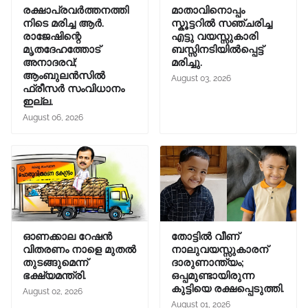
രക്ഷാപ്രവർത്തനത്തി
മാതാവിനൊപ്പം
നിടെ മരിച്ച ആർ.
സ്കൂട്ടറിൽ സഞ്ചരിച്ച
രാജേഷിന്റെ
എട്ടു വയസ്സുകാരി
മൃതദേഹത്തോട്
ബസ്സിനടിയിൽപ്പെട്ട്
അനാദരവ്;
മരിച്ചു.
ആംബുലൻസിൽ
August 03, 2026
ഫ്രീസർ സംവിധാനം
ഇല്ല.
August 06, 2026
ഓണക്കാല റേഷന്‍
തോട്ടിൽ വീണ്
വിതരണം നാളെ മുതല്‍
നാലുവയസ്സുകാരന്
തുടങ്ങുമെന്ന്
ദാരുണാന്ത്യം;
ഭക്ഷ്യമന്ത്രി.
ഒപ്പമുണ്ടായിരുന്ന
കുട്ടിയെ രക്ഷപ്പെടുത്തി.
August 02, 2026
August 01, 2026