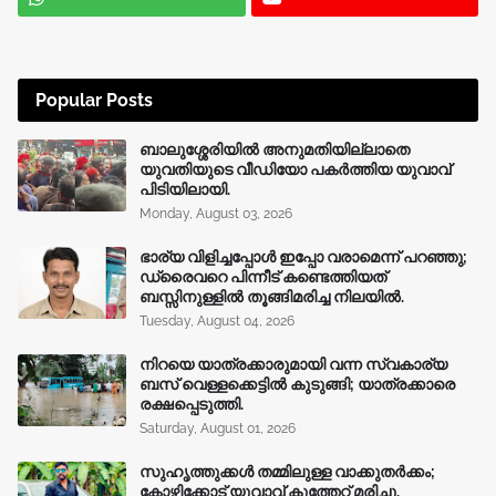
Popular Posts
ബാലുശ്ശേരിയിൽ അനുമതിയില്ലാതെ
യുവതിയുടെ വീഡിയോ പകർത്തിയ യുവാവ്
പിടിയിലായി.
Monday, August 03, 2026
ഭാര്യ വിളിച്ചപ്പോള്‍ ഇപ്പോ വരാമെന്ന് പറഞ്ഞു;
ഡ്രൈവറെ പിന്നീട് കണ്ടെത്തിയത്
ബസ്സിനുള്ളില്‍ തൂങ്ങിമരിച്ച നിലയിൽ.
Tuesday, August 04, 2026
നിറയെ യാത്രക്കാരുമായി വന്ന സ്വകാര്യ
ബസ് വെള്ളക്കെട്ടിൽ കുടുങ്ങി; യാത്രക്കാരെ
രക്ഷപ്പെടുത്തി.
Saturday, August 01, 2026
സുഹൃത്തുക്കൾ തമ്മിലുള്ള വാക്കുതർക്കം;
കോഴിക്കോട് യുവാവ് കുത്തേറ്റ് മരിച്ചു.