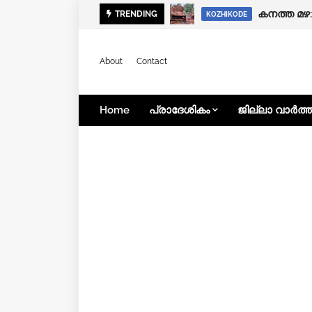
കനത്ത മഴ
കനത്ത മഴ
TRENDING
EDUCATION
KOZHIKODE
About
Contact
Home
പ്രാദേശികം
ജില്ലാ വാർത