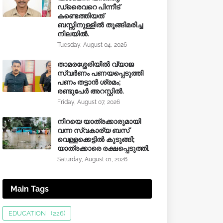
ഡ്രൈവറെ പിന്നീട്
കണ്ടെത്തിയത്
ബസ്സിനുള്ളില്‍ തൂങ്ങിമരിച്ച
നിലയിൽ.
Tuesday, August 04, 2026
താമരശ്ശേരിയിൽ വ്യാജ
സ്വർണം പണയപ്പെടുത്തി
പണം തട്ടാൻ ശ്രമം;
രണ്ടുപേർ അറസ്റ്റിൽ.
Friday, August 07, 2026
നിറയെ യാത്രക്കാരുമായി
വന്ന സ്വകാര്യ ബസ്
വെള്ളക്കെട്ടിൽ കുടുങ്ങി;
യാത്രക്കാരെ രക്ഷപ്പെടുത്തി.
Saturday, August 01, 2026
Main Tags
EDUCATION
(226)