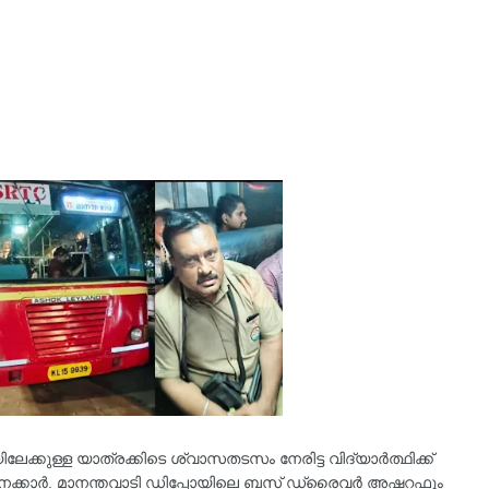
ിലേക്കുള്ള യാത്രക്കിടെ ശ്വാസതടസം നേരിട്ട വിദ്യാർത്ഥിക്ക്
നക്കാർ. മാനന്തവാടി ഡിപ്പോയിലെ ബസ് ഡ്രൈവർ അഷറഫും