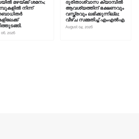
ലയിൽ മഴയ്ക്ക് ശമനം;
ദുരിതാശ്വാസ ക്യാമ്പിൽ
്പുകളിൽ നിന്ന്
ആവശ്യത്തിന് ഭക്ഷണവും
ിതബാധിതർ
വസ്ത്രവും ലഭിക്കുന്നില്ല;
ളിലേക്ക്
വീഴ്ച സമ്മതിച്ച് എംഎൽഎ.
ിത്തുടങ്ങി.
August 04, 2026
 06, 2026