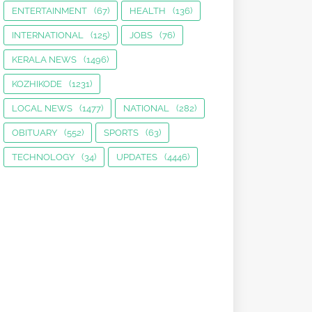
ENTERTAINMENT
(67)
HEALTH
(136)
INTERNATIONAL
(125)
JOBS
(76)
KERALA NEWS
(1496)
KOZHIKODE
(1231)
LOCAL NEWS
(1477)
NATIONAL
(282)
OBITUARY
(552)
SPORTS
(63)
TECHNOLOGY
(34)
UPDATES
(4446)