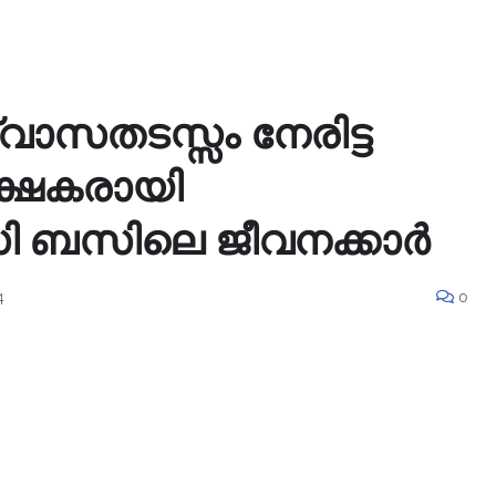
്വാസതടസ്സം നേരിട്ട
രക്ഷകരായി
 ബസിലെ ജീവനക്കാർ
4
0