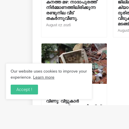
കനത്ത മഴ: നാദാപുരത്ത്
ജില്
നിർമ്മാണത്തിലിരിക്കുന്ന
ക്യാമ
രണ്ടുനില വീട്
ദുര
തകർന്നുവീണു.
വീടുക
മടങ്ങ
August 07, 2026
August
Our website uses cookies to improve your
experience.
Learn more
Accept !
കോഴിക്കോട് കനത്ത
മഴയിൽ വീട് തകർന്നു
വീണു: വീട്ടുകാർ
രക്ഷപ്പെട്ടത് തലനാരിഴയ്ക്ക്.
August 03, 2026