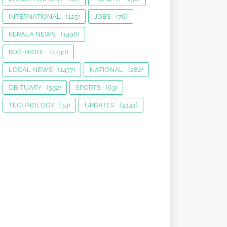
INTERNATIONAL
(125)
JOBS
(76)
KERALA NEWS
(1496)
KOZHIKODE
(1230)
LOCAL NEWS
(1477)
NATIONAL
(282)
OBITUARY
(552)
SPORTS
(63)
TECHNOLOGY
(34)
UPDATES
(4444)