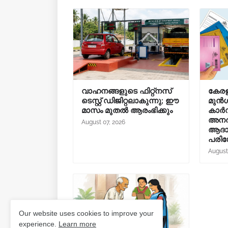
വാഹനങ്ങളുടെ ഫിറ്റ്‌നസ്
കേരള
ടെസ്റ്റ് ഡിജിറ്റലാകുന്നു; ഈ
മുൻ
മാസം മുതൽ ആരംഭിക്കും
കാർഡ
അനർ
August 07, 2026
ആദായ
പരിശോ
August
Our website uses cookies to improve your
experience.
Learn more