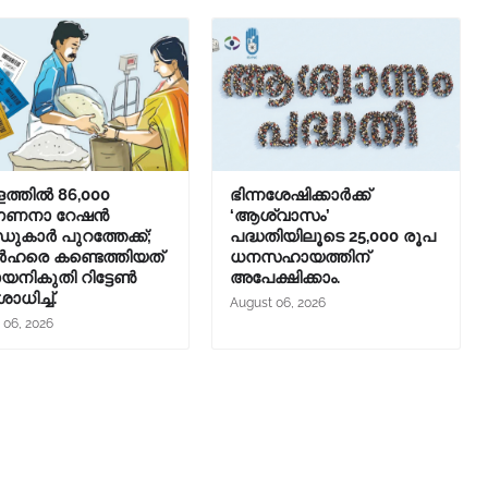
ത്തിൽ 86,000
ഭിന്നശേഷിക്കാർക്ക്
ഗണനാ റേഷൻ
‘ആശ്വാസം’
ുകാർ പുറത്തേക്ക്;
പദ്ധതിയിലൂടെ 25,000 രൂപ
ഹരെ കണ്ടെത്തിയത്
ധനസഹായത്തിന്
നികുതി റിട്ടേൺ
അപേക്ഷിക്കാം.
ധിച്ച്.
August 06, 2026
 06, 2026