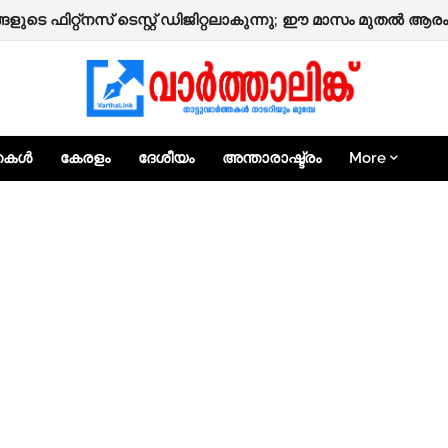
ുടെ ഫിറ്റ്‌നസ് ടെസ്റ്റ് ഡിജിറ്റലാകുന്നു; ഈ മാസം മുതൽ ആരംഭ
േരിയിൽ വ്യാജ സ്വർണം പണയപ്പെടുത്തി പണം തട്ടാൻ ശ്രമം; രണ
്തകൾ
കേരളം
ദേശീയം
അന്താരാഷ്ട്രം
More