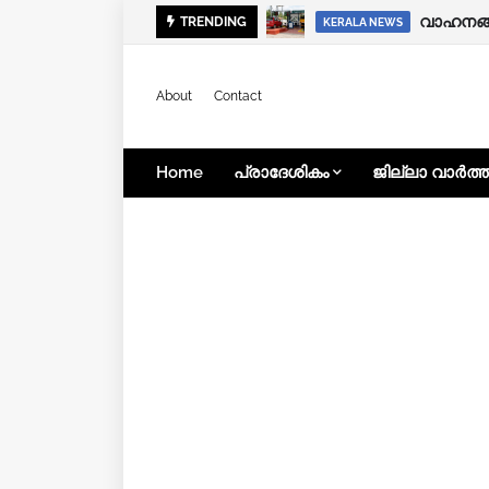
വാഹനങ്ങള
താമരശ്ശ
TRENDING
KERALA NEWS
LOCAL NEWS
About
Contact
Home
പ്രാദേശികം
ജില്ലാ വാർത