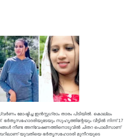
ണം മോഷ്ടിച്ച ഇൻസ്റ്റഗ്രാം താരം പിടിയിൽ. കൊല്ലം
ഭർതൃസഹോദരിയുടേയും സുഹൃത്തിന്റേയും വീട്ടിൽ നിന്ന് 17
വസങ്ങൾ നീണ്ട അന്വേഷണത്തിനൊടുവിൽ ചിതറ പൊലീസാണ്
്തംബറിലാണ് യുവതിയെ ഭർതൃസഹോദരി മുനീറയുടെ