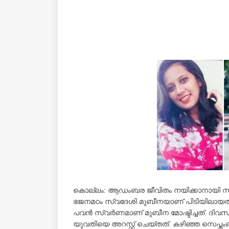
കൊല്ലം: ആഡംബര ജീവിതം നയിക്കാനായി സ്വർ
ഭജനമഠം സ്വദേശി മുബീനയാണ് പിടിയിലായത്. 
പവൻ സ്വർണമാണ് മുബീന മോഷ്ടിച്ചത്. ദി
യുവതിയെ അറസ്റ്റ് ചെയ്തത്. കഴിഞ്ഞ സെപ