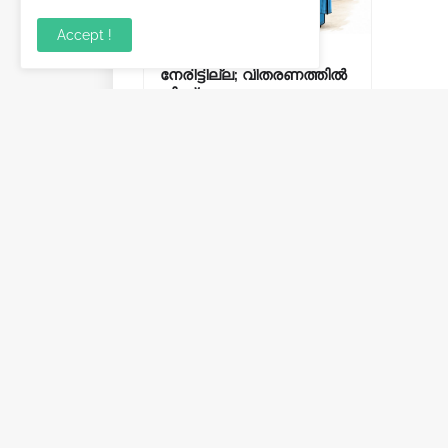
Accept !
ക്ഷേമപെൻഷൻ ഇനി
നേരിട്ടില്ല; വിതരണത്തിൽ
നിന്ന് സഹകരണ
ബാങ്കുകളെ ഒഴിവാക്കി.
August 06, 2026
Post a Comment
Previous Post