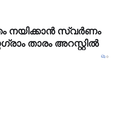
 നയിക്കാൻ സ്വർണം
റഗ്രാം താരം അറസ്റ്റിൽ
0