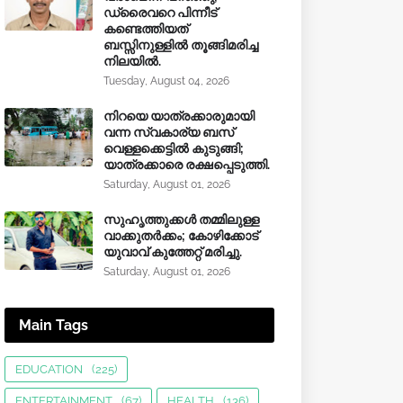
ഡ്രൈവറെ പിന്നീട്
കണ്ടെത്തിയത്
ബസ്സിനുള്ളില്‍ തൂങ്ങിമരിച്ച
നിലയിൽ.
Tuesday, August 04, 2026
നിറയെ യാത്രക്കാരുമായി
വന്ന സ്വകാര്യ ബസ്
വെള്ളക്കെട്ടിൽ കുടുങ്ങി;
യാത്രക്കാരെ രക്ഷപ്പെടുത്തി.
Saturday, August 01, 2026
സുഹൃത്തുക്കൾ തമ്മിലുള്ള
വാക്കുതർക്കം; കോഴിക്കോട്
യുവാവ് കുത്തേറ്റ് മരിച്ചു.
Saturday, August 01, 2026
Main Tags
EDUCATION
(225)
ENTERTAINMENT
(67)
HEALTH
(136)