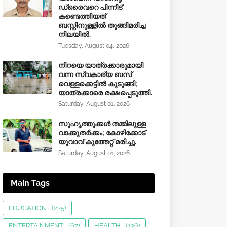
ഡ്രൈവറെ പിന്നീട്
കണ്ടെത്തിയത്
ബസ്സിനുള്ളില്‍ തൂങ്ങിമരിച്ച
നിലയിൽ.
Tuesday, August 04, 2026
നിറയെ യാത്രക്കാരുമായി
വന്ന സ്വകാര്യ ബസ്
വെള്ളക്കെട്ടിൽ കുടുങ്ങി;
യാത്രക്കാരെ രക്ഷപ്പെടുത്തി.
Saturday, August 01, 2026
സുഹൃത്തുക്കൾ തമ്മിലുള്ള
വാക്കുതർക്കം; കോഴിക്കോട്
യുവാവ് കുത്തേറ്റ് മരിച്ചു.
Saturday, August 01, 2026
Main Tags
EDUCATION
(225)
ENTERTAINMENT
(67)
HEALTH
(136)