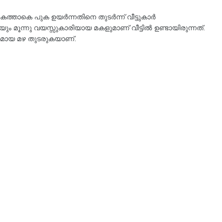
നകത്താകെ പുക ഉയർന്നതിനെ തുടർന്ന് വീട്ടുകാർ
യയും മൂന്നു വയസ്സുകാരിയായ മകളുമാണ് വീട്ടിൽ ഉണ്ടായിരുന്നത്.
തമായ മഴ തുടരുകയാണ്.