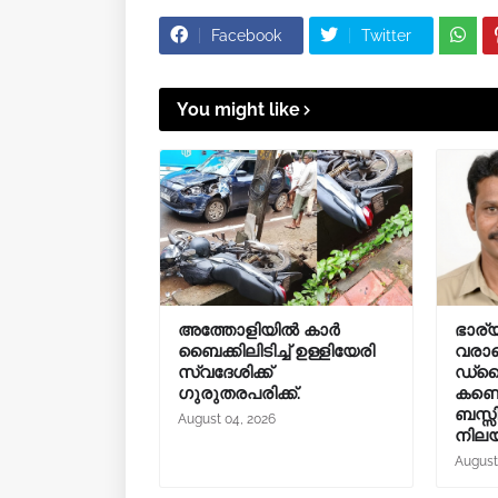
Facebook
Twitter
You might like
അത്തോളിയിൽ കാർ
ഭാര്യ
ബൈക്കിലിടിച്ച് ഉള്ളിയേരി
വരാമ
സ്വദേശിക്ക്
ഡ്രൈ
ഗുരുതരപരിക്ക്.
കണ്ട
ബസ്സി
August 04, 2026
നില
August