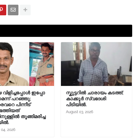
 വിളിച്ചപ്പോള്‍ ഇപ്പോ
സ്കൂട്ടറിൽ ചാരായം കടത്ത്;
െന്ന് പറഞ്ഞു;
കാക്കൂർ സ്വദേശി
വറെ പിന്നീട്
പിടിയിൽ.
െത്തിയത്
August 03, 2026
നുള്ളില്‍ തൂങ്ങിമരിച്ച
യിൽ.
 04, 2026