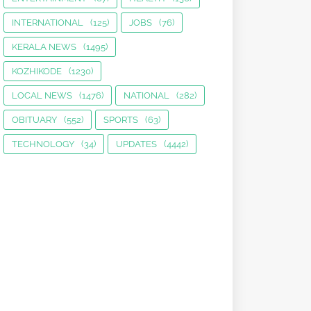
INTERNATIONAL
(125)
JOBS
(76)
KERALA NEWS
(1495)
KOZHIKODE
(1230)
LOCAL NEWS
(1476)
NATIONAL
(282)
OBITUARY
(552)
SPORTS
(63)
TECHNOLOGY
(34)
UPDATES
(4442)