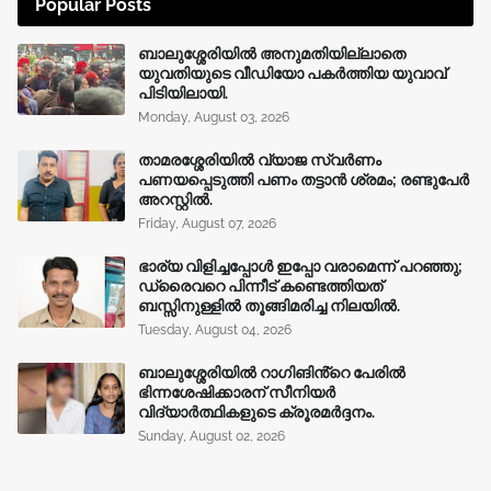
Popular Posts
ബാലുശ്ശേരിയിൽ അനുമതിയില്ലാതെ
യുവതിയുടെ വീഡിയോ പകർത്തിയ യുവാവ്
പിടിയിലായി.
Monday, August 03, 2026
താമരശ്ശേരിയിൽ വ്യാജ സ്വർണം
പണയപ്പെടുത്തി പണം തട്ടാൻ ശ്രമം; രണ്ടുപേർ
അറസ്റ്റിൽ.
Friday, August 07, 2026
ഭാര്യ വിളിച്ചപ്പോള്‍ ഇപ്പോ വരാമെന്ന് പറഞ്ഞു;
ഡ്രൈവറെ പിന്നീട് കണ്ടെത്തിയത്
ബസ്സിനുള്ളില്‍ തൂങ്ങിമരിച്ച നിലയിൽ.
Tuesday, August 04, 2026
ബാലുശ്ശേരിയിൽ റാഗിങിൻ്റെ പേരിൽ
ഭിന്നശേഷിക്കാരന് സീനിയർ
വിദ്യാർത്ഥികളുടെ ക്രൂരമര്‍ദ്ദനം.
Sunday, August 02, 2026