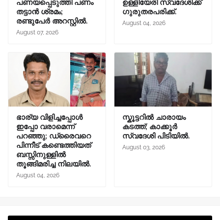
പണയപ്പെടുത്തി പണം
ഉള്ളിയേരി സ്വദേശിക്ക്
തട്ടാൻ ശ്രമം;
ഗുരുതരപരിക്ക്.
രണ്ടുപേർ അറസ്റ്റിൽ.
August 04, 2026
August 07, 2026
ഭാര്യ വിളിച്ചപ്പോള്‍
സ്കൂട്ടറിൽ ചാരായം
ഇപ്പോ വരാമെന്ന്
കടത്ത്; കാക്കൂർ
പറഞ്ഞു; ഡ്രൈവറെ
സ്വദേശി പിടിയിൽ.
പിന്നീട് കണ്ടെത്തിയത്
August 03, 2026
ബസ്സിനുള്ളില്‍
തൂങ്ങിമരിച്ച നിലയിൽ.
August 04, 2026