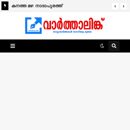
കനത്ത മഴ: നാദാപുരത്ത്
നിർമ്മാണത്തിലിരിക്കുന്ന രണ്ടുനില വീട്
തകർന്നുവീണു.