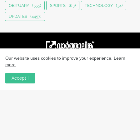
OBITUARY
(555)
SPORTS
(63)
TECHNOLOGY
(34)
UPDATES
(4457)
Our website uses cookies to improve your experience.
Learn
നാട്ടുവാർത്തകൾ, തൊഴിൽ, വിദ്യാഭ്യാസം, വാണിജ്യം,
more
ടെക്നോളജി സംബന്ധമായ വാർത്തകൾ, പൊതു/ഗവൺമെൻ്റ്
അറിയിപ്പുകൾ, വിനോദം എന്നിവയും മറ്റും ഉൾക്കൊള്ളുന്ന,
Accept !
വൈവിധ്യമാർന്നതും വിശ്വസനീയവുമായ
വാർത്തകൾക്കായുള്ള നിങ്ങളുടെ ഉറവിടം.