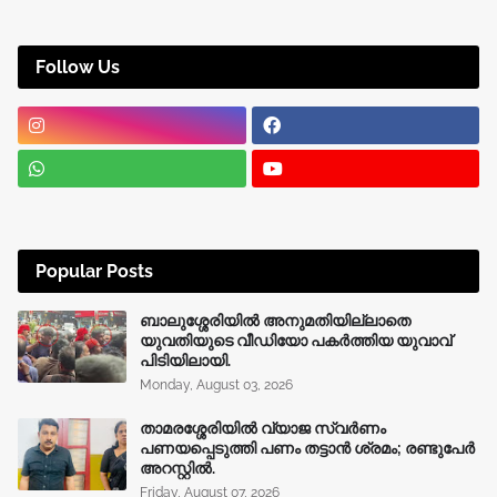
Follow Us
Popular Posts
ബാലുശ്ശേരിയിൽ അനുമതിയില്ലാതെ
യുവതിയുടെ വീഡിയോ പകർത്തിയ യുവാവ്
പിടിയിലായി.
Monday, August 03, 2026
താമരശ്ശേരിയിൽ വ്യാജ സ്വർണം
പണയപ്പെടുത്തി പണം തട്ടാൻ ശ്രമം; രണ്ടുപേർ
അറസ്റ്റിൽ.
Friday, August 07, 2026