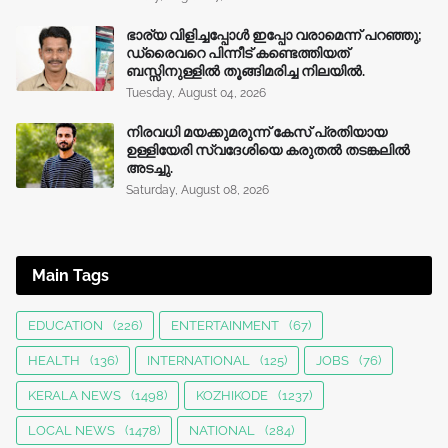
ഭാര്യ വിളിച്ചപ്പോള്‍ ഇപ്പോ വരാമെന്ന് പറഞ്ഞു;
ഡ്രൈവറെ പിന്നീട് കണ്ടെത്തിയത്
ബസ്സിനുള്ളില്‍ തൂങ്ങിമരിച്ച നിലയിൽ.
Tuesday, August 04, 2026
നിരവധി മയക്കുമരുന്ന് കേസ് പ്രതിയായ
ഉള്ളിയേരി സ്വദേശിയെ കരുതൽ തടങ്കലിൽ
അടച്ചു.
Saturday, August 08, 2026
Main Tags
EDUCATION
(226)
ENTERTAINMENT
(67)
HEALTH
(136)
INTERNATIONAL
(125)
JOBS
(76)
KERALA NEWS
(1498)
KOZHIKODE
(1237)
LOCAL NEWS
(1478)
NATIONAL
(284)