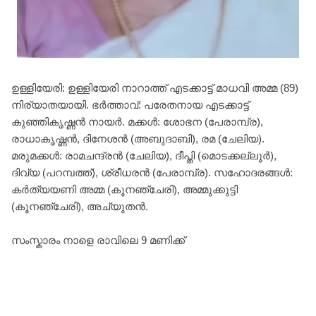
ഉള്ളിയേരി: ഉള്ളിയേരി നാറാത്ത് എടക്കാട്ട് മാധവി അമ്മ (89)
നിര്യാതയായി. ഭർത്താവ്: പരേതനായ എടക്കാട്ട്
കുഞ്ഞികൃഷ്ണൻ നായർ. മക്കൾ: ശോഭന (പേരാമ്പ്ര),
രാധാകൃഷ്ണൻ, ദിനേശൻ (അബുദാബി), രമ (ചേലിയ).
മരുമക്കൾ: രാമചന്ദ്രൻ (ചേലിയ), ദീപ്തി (മൊടക്കല്ലൂർ),
ദിവ്യ (പറമ്പത്ത്), ശ്രീധരൻ (പേരാമ്പ്ര). സഹോദരങ്ങൾ:
കർത്യയണി അമ്മ (കൂനഞ്ചേരി), അമ്മുക്കുട്ടി
(കൂനഞ്ചേരി), അച്യുതൻ.
സംസ്കാരം നാളെ രാവിലെ 9 മണിക്ക്